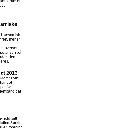
 konferansen.
013
samiske
 i sørsamisk
hren, mener
et overser
petansen på
vordan den
seres.
get 2013
dater i alle
 har det
pet før
identkandidat
3
holdt sitt
ristine Søreide
er en forening