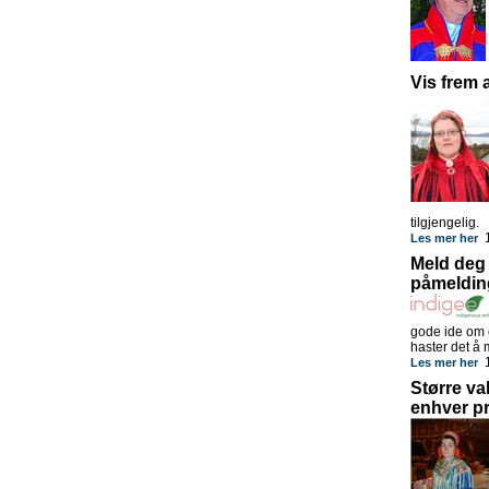
Vis frem 
tilgjengelig.
1
Les mer her
Meld deg 
påmelding
gode ide om e
haster det å
1
Les mer her
Større va
enhver pr