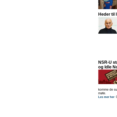
Heder ti
NSR-U st
og Idle 
komme de sul
møte.
0
Les mer her