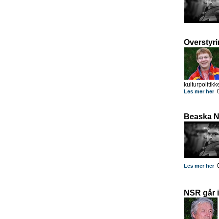
Overstyri
kulturpolitikk
0
Les mer her
Beaska Ni
0
Les mer her
NSR går i