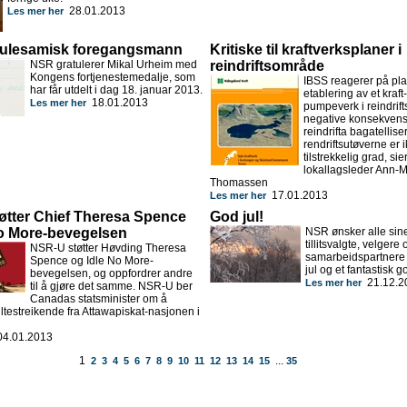
28.01.2013
Les mer her
l lulesamisk foregangsmann
Kritiske til kraftverksplaner i
NSR gratulerer Mikal Urheim med
reindriftsområde
Kongens fortjenestemedalje, som
IBSS reagerer på pl
har får utdelt i dag 18. januar 2013.
etablering av et kraft
18.01.2013
Les mer her
pumpeverk i reindrif
negative konsekvens
reindrifta bagatellise
rendriftsutøverne er ik
tilstrekkelig grad, sie
lokallagsleder Ann-M
Thomassen
17.01.2013
Les mer her
øtter Chief Theresa Spence
God jul!
No More-bevegelsen
NSR ønsker alle si
tillitsvalgte, velgere 
NSR-U støtter Høvding Theresa
samarbeidspartnere 
Spence og Idle No More-
jul og et fantastisk go
bevegelsen, og oppfordrer andre
21.12.2
Les mer her
til å gjøre det samme. NSR-U ber
Canadas statsminister om å
testreikende fra Attawapiskat-nasjonen i
4.01.2013
1
...
2
3
4
5
6
7
8
9
10
11
12
13
14
15
35