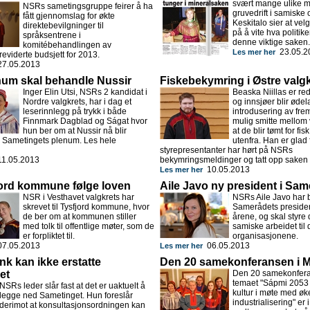
svært mange ulike 
NSRs sametingsgruppe feirer å ha
gruvedrift i samiske 
fått gjennomslag for økte
Keskitalo sier at vel
direktebevilgninger til
på å vite hva politik
språksentrene i
denne viktige saken.
komitébehandlingen av
23.05.2
Les mer her
eviderte budsjett for 2013.
7.05.2013
enum skal behandle Nussir
Fiskebekymring i Østre valg
Inger Elin Utsi, NSRs 2 kandidat i
Beaska Niillas er red
Nordre valgkrets, har i dag et
og innsjøer blir øde
leserinnlegg på trykk i både
introdusering av fre
Finnmark Dagblad og Ságat hvor
mulig smitte mellom
hun ber om at Nussir nå blir
at de blir tømt for fisk
 Sametingets plenum. Les hele
utenfra. Han er glad 
styrepresentanter har hørt på NSRs
1.05.2013
bekymringsmeldinger og tatt opp saken i
10.05.2013
Les mer her
jord kommune følge loven
Aile Javo ny president i Sam
NSR i Vesthavet valgkrets har
NSRs Aile Javo har b
skrevet til Tysfjord kommune, hvor
Samerådets president
de ber om at kommunen stiller
årene, og skal styre
med tolk til offentlige møter, som de
samiske arbeidet til
er forpliktet til.
organisasjonene.
7.05.2013
06.05.2013
Les mer her
k kan ikke erstatte
Den 20 samekonferansen i 
et
Den 20 samekonfer
temaet "Sápmi 2053
NSRs leder slår fast at det er uaktuelt å
kultur i møte med ø
legge ned Sametinget. Hun foreslår
industrialisering" er
derimot at konsultasjonsordningen kan