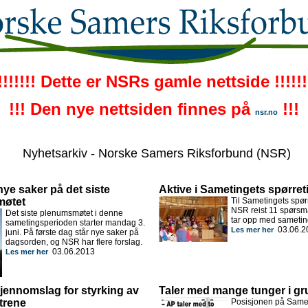
!!!!!!! Dette er NSRs gamle nettside !!!!!!
!!! Den nye nettsiden finnes på
!!!
nsr.no
Nyhetsarkiv - Norske Samers Riksforbund (NSR)
nye saker på det siste
Aktive i Sametingets spørre
møtet
Til Sametingets spør
NSR reist 11 spørsmå
Det siste plenumsmøtet i denne
tar opp med sametin
sametingsperioden starter mandag 3.
03.06.2
Les mer her
juni. På første dag står nye saker på
dagsorden, og NSR har flere forslag.
03.06.2013
Les mer her
jennomslag for styrking av
Taler med mange tunger i g
trene
Posisjonen på Samet