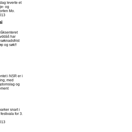
dag leverte et
je- og
Borten Mo.
013
mi
råksenteret
ovddáš har
 søknadsfrist
øp og søk!!
et i NSR er i
ing, med
ngdomslag og
ement
arker snart i
estivala for 3.
013