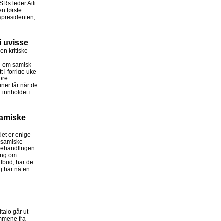
Rs leder Aili
en første
spresidenten,
 uvisse
en kritiske
n om samisk
 i forrige uke.
ore
ner får når de
 innholdet i
amiske
iet er enige
m samiske
behandlingen
ing om
lbud, har de
og har nå en
talo går ut
ommene fra