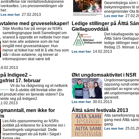
avstraffelse når reintallsreduksjonene
Gearretnjárga som i 
iverksettes. Les pressemeldingen vår
bekymringsbrev til ol
her.
energiminister Ola 
27.02.2013
Les mer her
27.02.2
Les mer her
avtalene med gruveselskaper!
Ledige stillinger på Álttá Sá
Silje Muotka har på venge av NSRs
Giellaguovddáš
sametingsgruppe bedt Sametinget om
Det lokallagseide sp
snarest å opprette en nettside hvor man
Álttá Sámi Giellagu
kan lese alle avtalene som de har
ledige stillinger med
inngått med gruveselskaper. Hun
fredag 15. februar. L
mener at folket har rett til å vite hva som
14.02.2013
Les mer her
står i disse avtalene, og krever at
informasjonen skal være lett
8.02.2013
på Indigee2 –
Økt ungdomsaktivitet i NSR
sfrist 17. februar
Ungdomsengasjement
oppsving rundt omkr
Vil du ha rådgivning og et nettverk
oppstart av egne u
for å utvikle ditt foretak eller din
økt ungdomsengasj
t produkt eller en tjeneste videre? Da
generelt.
 melde seg på Indigee2.
30.01.2013
Les mer her
1.02.2013
lgmanntall, men ikke for
Álttá sámi festivala 2013
is
Alta sameforening sp
gang med Álttá sámi f
Les Ailis oppsummering av NSRs
gang.
politikk på kriterene for å komme inn i
25.01.2
Les mer her
Sametingets valgmanntall. Dette
leserinnlegget sto på trykk i Ságat i
forrige uke.