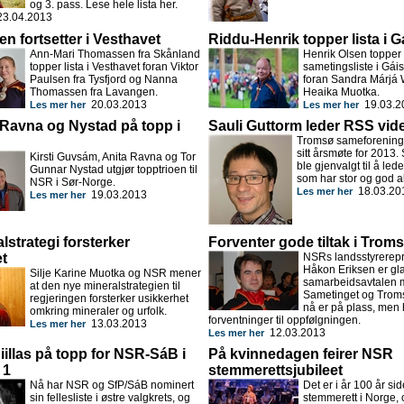
og 3. pass. Lese hele lista her.
3.04.2013
 fortsetter i Vesthavet
Riddu-Henrik topper lista i G
Ann-Mari Thomassen fra Skånland
Henrik Olsen toppe
topper lista i Vesthavet foran Viktor
sametingsliste i Gáis
Paulsen fra Tysfjord og Nanna
foran Sandra Márjá 
Thomassen fra Lavangen.
Heaika Muotka.
20.03.2013
19.03.2
Les mer her
Les mer her
Ravna og Nystad på topp i
Sauli Guttorm leder RSS vid
Tromsø sameforening 
sitt årsmøte for 2013.
Kirsti Guvsám, Anita Ravna og Tor
ble gjenvalgt til å led
Gunnar Nystad utgjør topptrioen til
som har stor og god akt
NSR i Sør-Norge.
18.03.20
Les mer her
19.03.2013
Les mer her
lstrategi forsterker
Forventer gode tiltak i Trom
t
NSRs landsstyrerep
Håkon Eriksen er gla
Silje Karine Muotka og NSR mener
samarbeidsavtalen 
at den nye mineralstrategien til
Sametinget og Tro
regjeringen forsterker usikkerhet
nå er på plass, men 
omkring mineraler og urfolk.
forventninger til oppfølgningen.
13.03.2013
Les mer her
12.03.2013
Les mer her
illas på topp for NSR-SáB i
På kvinnedagen feirer NSR
 1
stemmerettsjubileet
Nå har NSR og SfP/SáB nominert
Det er i år 100 år sid
sin fellesliste i østre valgkrets, og
stemmerett i Norge, 