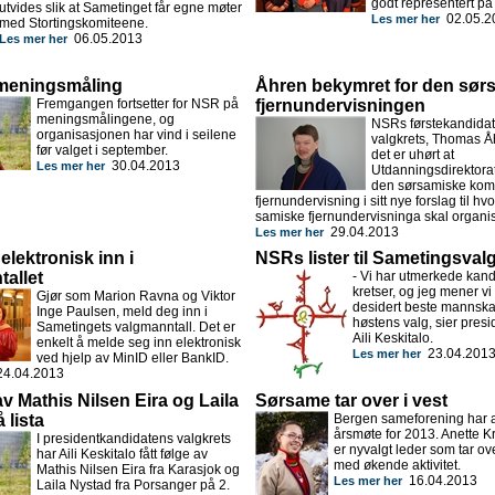
godt representert på
utvides slik at Sametinget får egne møter
02.05.2
Les mer her
med Stortingskomiteene.
06.05.2013
Les mer her
 meningsmåling
Åhren bekymret for den sør
Fremgangen fortsetter for NSR på
fjernundervisningen
meningsmålingene, og
NSRs førstekandidat
organisasjonen har vind i seilene
valgkrets, Thomas Å
før valget i september.
det er uhørt at
30.04.2013
Les mer her
Utdanningsdirektorat
den sørsamiske kom
fjernundervisning i sitt nye forslag til h
samiske fjernundervisninga skal organi
29.04.2013
Les mer her
elektronisk inn i
NSRs lister til Sametingsval
allet
- Vi har utmerkede kandi
kretser, og jeg mener vi
Gjør som Marion Ravna og Viktor
desidert beste mannska
Inge Paulsen, meld deg inn i
høstens valg, sier pres
Sametingets valgmanntall. Det er
Aili Keskitalo.
enkelt å melde seg inn elektronisk
23.04.201
Les mer her
ved hjelp av MinID eller BankID.
4.04.2013
 av Mathis Nilsen Eira og Laila
Sørsame tar over i vest
 lista
Bergen sameforening har av
årsmøte for 2013. Anette K
I presidentkandidatens valgkrets
er nyvalgt leder som tar ov
har Aili Keskitalo fått følge av
med økende aktivitet.
Mathis Nilsen Eira fra Karasjok og
16.04.2013
Les mer her
Laila Nystad fra Porsanger på 2.