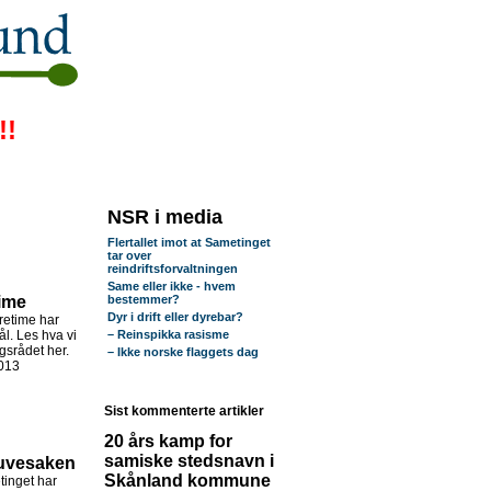
!!
NSR i media
Flertallet imot at Sametinget
tar over
reindriftsforvaltningen
Same eller ikke - hvem
time
bestemmer?
Dyr i drift eller dyrebar?
retime har
l. Les hva vi
– Reinspikka rasisme
gsrådet her.
– Ikke norske flaggets dag
013
Sist kommenterte artikler
20 års kamp for
samiske stedsnavn i
ruvesaken
Skånland kommune
inget har