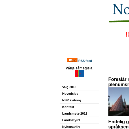
!
RSS feed
Vállje sámegiela!
Foreslår 
plenums
Valg 2013
Hovedside
NSR kvitring
Kontakt
Landsmøte 2012
Landsstyret
Endelig g
språksen
Nyhetsarkiv