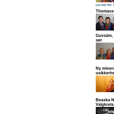
2
Les mer her
Thomassen
Guvsám, 
sør
Ny minera
usikkerhe
Beaska Ni
Valgkrets