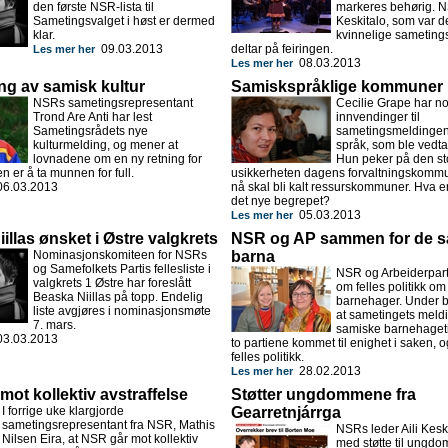
den første NSR-lista til
markeres behørig. NS
Sametingsvalget i høst er dermed
Keskitalo, som var d
klar.
kvinnelige sameting
09.03.2013
deltar på feiringen.
Les mer her
08.03.2013
Les mer her
ng av samisk kultur
Samiskspråklige kommuner i
NSRs sametingsrepresentant
Cecilie Grape har no
Trond Are Anti har lest
innvendinger til
Sametingsrådets nye
sametingsmeldinge
kulturmelding, og mener at
språk, som ble vedtatt
lovnadene om en ny retning for
Hun peker på den st
en er å ta munnen for full.
usikkerheten dagens forvaltningskommu
6.03.2013
nå skal bli kalt ressurskommuner. Hva er
det nye begrepet?
05.03.2013
Les mer her
illas ønsket i Østre valgkrets
NSR og AP sammen for de s
Nominasjonskomiteen for NSRs
barna
og Samefolkets Partis fellesliste i
NSR og Arbeiderpart
valgkrets 1 Østre har foreslått
om felles politikk o
Beaska Niillas på topp. Endelig
barnehager. Under 
liste avgjøres i nominasjonsmøte
at sametingets meld
7. mars.
samiske barnehageti
3.03.2013
to partiene kommet til enighet i saken, 
felles politikk.
28.02.2013
Les mer her
mot kollektiv avstraffelse
Støtter ungdommene fra
I forrige uke klargjorde
Gearretnjárrga
sametingsrepresentant fra NSR, Mathis
NSRs leder Aili Keski
Nilsen Eira, at NSR går mot kollektiv
med støtte til ungd