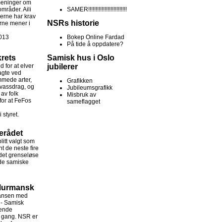
meninger om
områder. Aili
SAMER!!!!!!!!!!!!!!!!!!!!!!!!!!
gerne har krav
NSRs historie
erne mener i
013
Bokep Online Fardad
På tide å oppdatere?
krets
Samisk hus i Oslo
d for at elver
jubilerer
lagte ved
mmede arter,
Grafikken
 vassdrag, og
Jubileumsgrafikk
 av folk
Misbruk av
for at FeFos
sameflagget
 styret.
erådet
litt valgt som
 de neste fire
 det grenseløse
 de samiske
Murmansk
ansen med
 - Samisk
kende
 i gang. NSR er