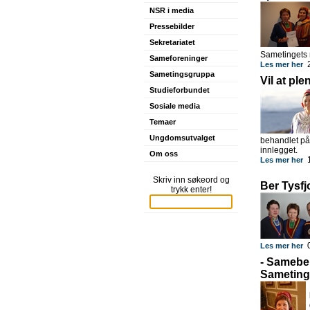
NSR i media
Pressebilder
Sekretariatet
Sametingets r
Sameforeninger
2
Les mer her
Sametingsgruppa
Vil at pl
Studieforbundet
Sosiale media
Temaer
Ungdomsutvalget
behandlet på
innlegget.
Om oss
1
Les mer her
Skriv inn søkeord og
Ber Tysf
trykk enter!
0
Les mer her
- Sameben
Sameting