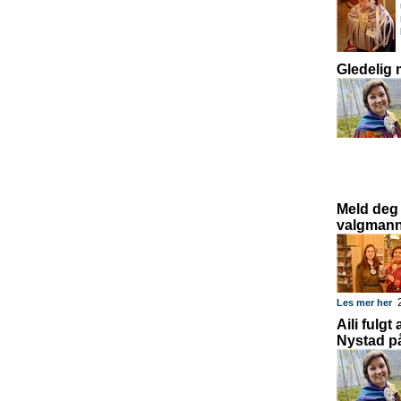
Gledelig
Meld deg 
valgmannt
2
Les mer her
Aili fulgt
Nystad på