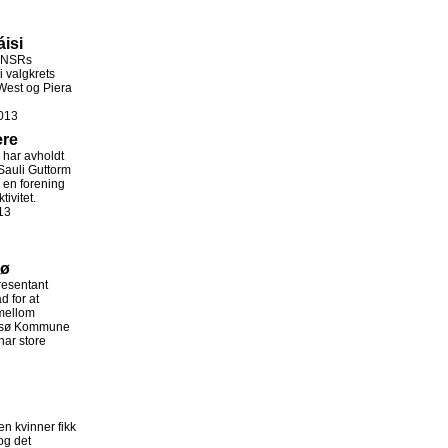
áisi
r NSRs
i valgkrets
West og Piera
013
ere
har avholdt
 Sauli Guttorm
e en forening
ivitet.
13
sø
resentant
d for at
mellom
msø Kommune
har store
en kvinner fikk
og det