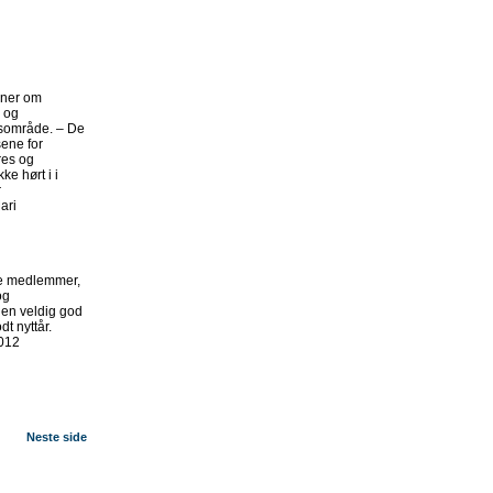
aner om
- og
tsområde. – De
ene for
res og
ke hørt i i
r
ari
ne medlemmer,
og
en veldig god
dt nyttår.
012
Neste side