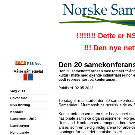
!!!!!!!! Dette er 
!!! Den nye ne
Den 20 samekonferan
RSS feed
Den 20 samekonferansen med temaet "Sápm
Vállje sámegiela!
kultur i møte med økende industrialisering" e
godt representert på konferansen.
Publisert: 02.05.2013
Valg 2013
Hovedside
Torsdag 2. mai startet den 20 samekonferan
Samerådet i Murmansk på russisk side av
NSR kvitring
Kontakt
Samekonferansen er en stor begivenhet so
nasjonale samiske organisasjonene i Norge,
Landsmøte 2012
Russland. Konferansen arrangeres bare hvert
Landsstyret
anses som en veldig viktig arena for arbeide
løsninger for hele det samiske folket.
Nyhetsarkiv