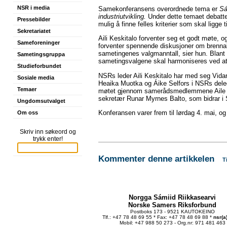
NSR i media
Samekonferansens overordnede tema er
Sá
industriutvikling.
Under dette temaet debatt
Pressebilder
mulig å finne felles kriterier som skal ligg
Sekretariatet
Aili Keskitalo forventer seg et godt møte, 
Sameforeninger
forventer spennende diskusjoner om brennak
sametingenes valgmanntall, sier hun. Blant
Sametingsgruppa
sametingsvalgene skal harmoniseres ved a
Studieforbundet
NSRs leder Aili Keskitalo har med seg Vid
Sosiale media
Heaika Muotka og Áike Selfors i NSRs delega
Temaer
møtet gjennom samerådsmedlemmene Aile 
sekretær Runar Myrnes Balto, som bidrar i 
Ungdomsutvalget
Konferansen varer frem til lørdag 4. mai, o
Om oss
Skriv inn søkeord og
trykk enter!
Kommenter denne artikkelen
T
Norgga Sámiid Riikkasearvi
Norske Samers Riksforbund
Postboks 173 - 9521 KAUTOKEINO
Tlf.: +47 78 48 69 55 * Fax: +47 78 48 69 88 *
nsr(a
Mobil: +47 988 50 273 - Org.nr: 971 481 463