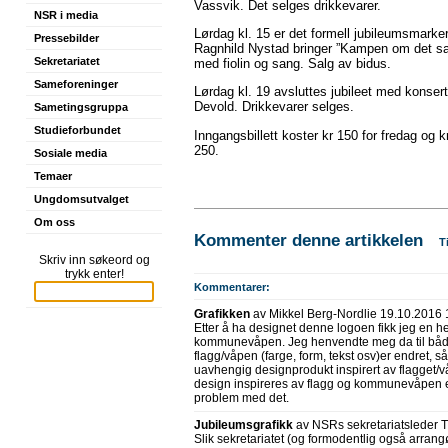
Vassvik. Det selges drikkevarer.
NSR i media
Lørdag kl. 15 er det formell jubileumsmarke
Pressebilder
Ragnhild Nystad bringer ”Kampen om det sam
Sekretariatet
med fiolin og sang. Salg av bidus.
Sameforeninger
Lørdag kl. 19 avsluttes jubileet med konse
Devold. Drikkevarer selges.
Sametingsgruppa
Studieforbundet
Inngangsbillett koster kr 150 for fredag og 
250.
Sosiale media
Temaer
Ungdomsutvalget
Om oss
Kommenter denne artikkelen
T
Skriv inn søkeord og
trykk enter!
Kommentarer:
Grafikken
av Mikkel Berg-Nordlie 19.10.2016 
Etter å ha designet denne logoen fikk jeg en h
kommunevåpen. Jeg henvendte meg da til både 
flagg/våpen (farge, form, tekst osv)er endret, 
uavhengig designprodukt inspirert av flagget/vå
design inspireres av flagg og kommunevåpen er
problem med det.
Jubileumsgrafikk
av NSRs sekretariatsleder
Slik sekretariatet (og formodentlig også arra