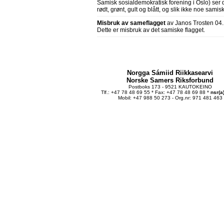
Samisk sosialdemokratisk forening i Oslo) ser
rødt, grønt, gult og blått, og slik ikke noe samisk 
Misbruk av sameflagget
av Janos Trosten 04
Dette er misbruk av det samiske flagget.
Norgga Sámiid Riikkasearvi
Norske Samers Riksforbund
Postboks 173 - 9521 KAUTOKEINO
Tlf.: +47 78 48 69 55 * Fax: +47 78 48 69 88 *
nsr(a
Mobil: +47 988 50 273 - Org.nr: 971 481 463