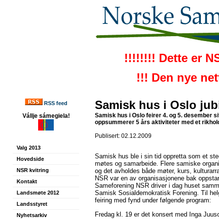
!!!!!!!! Dette er 
!!! Den nye ne
Samisk hus i Oslo jubi
RSS feed
Samisk hus i Oslo feirer 4. og 5. desember sit
Vállje sámegiela!
oppsummerer 5 års aktiviteter med et rikhol
Publisert: 02.12.2009
Valg 2013
Samisk hus ble i sin tid oppretta som et st
Hovedside
møtes og samarbeide. Flere samiske organis
NSR kvitring
og det avholdes både møter, kurs, kulturarr
NSR var en av organisasjonene bak oppsta
Kontakt
Sameforening NSR driver i dag huset samm
Samisk Sosialdemokratisk Forening. Til hel
Landsmøte 2012
feiring med fynd under følgende program:
Landsstyret
Fredag kl. 19 er det konsert med Inga Juus
Nyhetsarkiv