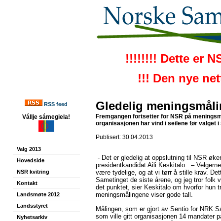
!!!!!!!! Dette er 
!!! Den nye ne
Gledelig meningsmål
RSS feed
Fremgangen fortsetter for NSR på meningsm
Vállje sámegiela!
organisasjonen har vind i seilene før valget 
Publisert: 30.04.2013
Valg 2013
- Det er gledelig at oppslutning til NSR øke
Hovedside
presidentkandidat Aili Keskitalo. – Velgerne
NSR kvitring
være tydelige, og at vi tørr å stille krav. De
Sametinget de siste årene, og jeg tror folk v
Kontakt
det punktet, sier Keskitalo om hvorfor hun t
meningsmålingene viser gode tall.
Landsmøte 2012
Landsstyret
Målingen, som er gjort av Sentio for NRK S
som ville gitt organisasjonen 14 mandater p
Nyhetsarkiv