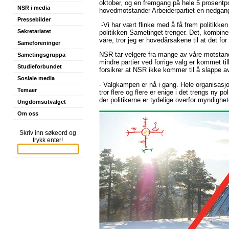
oktober, og en fremgang på hele 5 prosentp
NSR i media
hovedmotstander Arbeiderpartiet en nedgang
Pressebilder
-Vi har vært flinke med å få frem politikken v
Sekretariatet
politikken Sametinget trenger. Det, kombiner
våre, tror jeg er hovedårsakene til at det fo
Sameforeninger
NSR tar velgere fra mange av våre motstand
Sametingsgruppa
mindre partier ved forrige valg er kommet t
Studieforbundet
forsikrer at NSR ikke kommer til å slappe 
Sosiale media
- Valgkampen er nå i gang. Hele organisasjon
Temaer
tror flere og flere er enige i det trengs ny 
der politikerne er tydelige overfor myndighet
Ungdomsutvalget
Om oss
Skriv inn søkeord og
trykk enter!