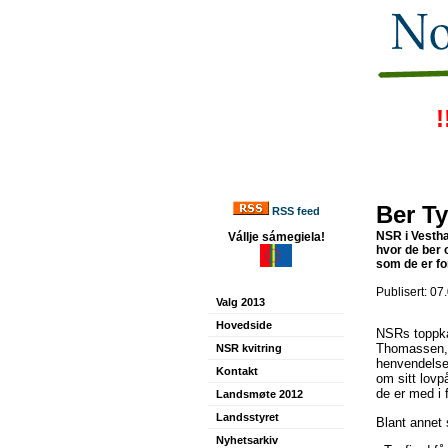
!
Ber T
RSS feed
NSR i Vestha
Vállje sámegiela!
hvor de ber 
som de er forp
Publisert: 07
Valg 2013
Hovedside
NSRs toppka
Thomassen, 
NSR kvitring
henvendelse
Kontakt
om sitt lovp
de er med i 
Landsmøte 2012
Landsstyret
Blant annet 
Nyhetsarkiv