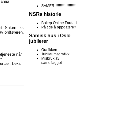
Nanna
SAMER!!!!!!!!!!!!!!!!!!!!!!!!!!
NSRs historie
Bokep Online Fardad
På tide å oppdatere?
et. Saken fikk
av ordføreren,
Samisk hus i Oslo
jubilerer
Grafikken
etjeneste når
Jubileumsgrafikk
Misbruk av
re
sameflagget
naer, f.eks