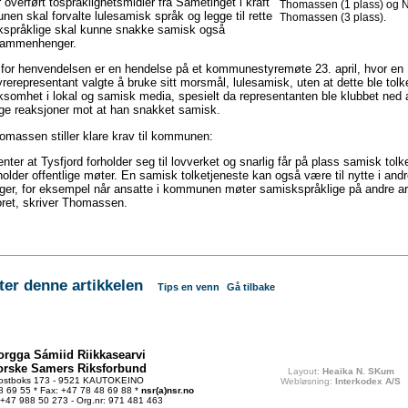
r overført tospråklighetsmidler fra Sametinget i kraft
Thomassen (1 plass) og 
en skal forvalte lulesamisk språk og legge til rette
Thomassen (3 plass).
skspråklige skal kunne snakke samisk også
 sammenhenger.
for henvendelsen er en hendelse på et kommunestyremøte 23. april, hvor en
representant valgte å bruke sitt morsmål, lulesamisk, uten at dette ble tolk
somhet i lokal og samisk media, spesielt da representanten ble klubbet ned 
ige reaksjoner mot at han snakket samisk.
massen stiller klare krav til kommunen:
ter at Tysfjord forholder seg til lovverket og snarlig får på plass samisk tolk
der offentlige møter. En samisk tolketjeneste kan også være til nytte i and
r, for eksempel når ansatte i kommunen møter samiskspråklige på andre are
oret, skriver Thomassen.
r denne artikkelen
Tips en venn
Gå tilbake
orgga Sámiid Riikkasearvi
orske Samers Riksforbund
Layout:
Heaika N. SKum
ostboks 173 - 9521 KAUTOKEINO
Webløsning:
Interkodex A/S
48 69 55 * Fax: +47 78 48 69 88 *
nsr(a)nsr.no
 +47 988 50 273 - Org.nr: 971 481 463