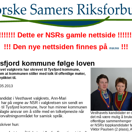
!!!!!!! Dette er NSRs gamle nettside !!!!!!
!!! Den nye nettsiden finnes på
!!!
nsr.no
ysfjord kommune følge loven
vet valgkrets har skrevet til Tysfjord kommune,
om at kommunen stiller med tolk til offentlige møter,
liktet til.
.05.2013
ndidat i Vesthavet valgkrets, Ann-Mari
har på vegne av NSR i valgkretsen sin sendt en
 til Tysfjord kommune, hvor hun minner kommunen
ålagte ansvar om å stille med en tolketjeneste når
Vesthavets kandidater er o
forvaltningsområdet for samisk språk.
det må være mulig å bruke
offentlige sammenhenger i
skriver hun:
er NSRs toppkandidater fø
Viktor Paulsen (2 plass), 