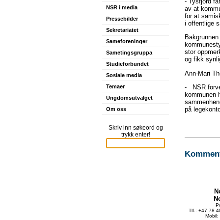
- Tysfjord få
NSR i media
av at kommun
for at sami
Pressebilder
i offentlige
Sekretariatet
Bakgrunnen 
Sameforeninger
kommunestyre
stor oppmerk
Sametingsgruppa
og fikk synl
Studieforbundet
Ann-Mari Tho
Sosiale media
- NSR forven
Temaer
kommunen hol
Ungdomsutvalget
sammenhenge
på legekont
Om oss
Skriv inn søkeord og
trykk enter!
Kommente
N
N
P
Tlf.: +47 78 
Mobil: