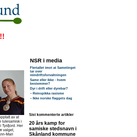
!!
NSR i media
Flertallet imot at Sametinget
tar over
reindriftsforvaltningen
Same eller ikke - hvem
bestemmer?
Dyr i drift eller dyrebar?
– Reinspikka rasisme
– Ikke norske flaggets dag
Sist kommenterte artikler
pptatt av at
 lulesamisk i
20 års kamp for
 Tysfjord. Her
samiske stedsnavn i
r valget,
Skånland kommune
Ann-Mari