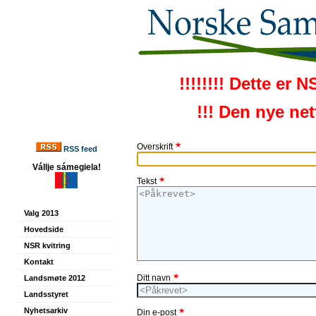
!!!!!!!! Dette er 
!!! Den nye ne
Overskrift
RSS feed
Vállje sámegiela!
Tekst
Valg 2013
Hovedside
NSR kvitring
Kontakt
Ditt navn
Landsmøte 2012
Landsstyret
Nyhetsarkiv
Din e-post