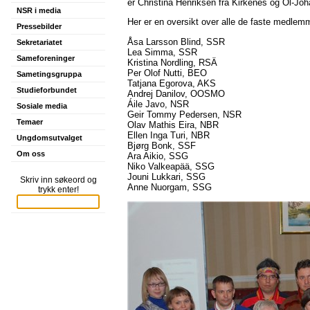
er Christina Henriksen fra Kirkenes og Ol-Jo
NSR i media
Her er en oversikt over alle de faste medlem
Pressebilder
Åsa Larsson Blind, SSR
Sekretariatet
Lea Simma, SSR
Sameforeninger
Kristina Nordling, RSÄ
Per Olof Nutti, BEO
Sametingsgruppa
Tatjana Egorova, AKS
Studieforbundet
Andrej Danilov, OOSMO
Áile Javo, NSR
Sosiale media
Geir Tommy Pedersen, NSR
Temaer
Olav Mathis Eira, NBR
Ellen Inga Turi, NBR
Ungdomsutvalget
Bjørg Bonk, SSF
Om oss
Ara Aikio, SSG
Niko Valkeapää, SSG
Jouni Lukkari, SSG
Skriv inn søkeord og
Anne Nuorgam, SSG
trykk enter!