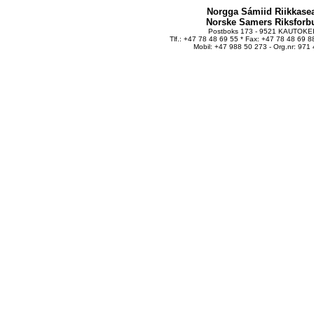
Norgga Sámiid Riikkasea
Norske Samers Riksforb
Postboks 173 - 9521 KAUTOKE
Tlf.: +47 78 48 69 55 * Fax: +47 78 48 69 8
Mobil: +47 988 50 273 - Org.nr: 971