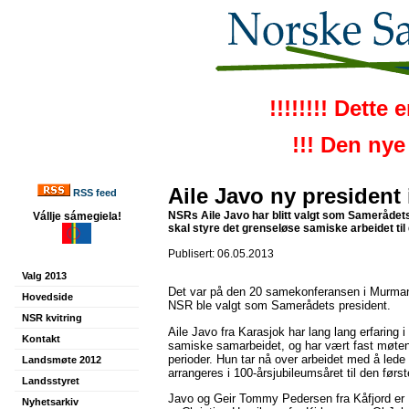
!!!!!!!! Dette
!!! Den nye
Aile Javo ny president
RSS feed
NSRs Aile Javo har blitt valgt som Samerådets
Vállje sámegiela!
skal styre det grenseløse samiske arbeidet ti
Publisert: 06.05.2013
Valg 2013
Det var på den 20 samekonferansen i Murmans
Hovedside
NSR ble valgt som Samerådets president.
NSR kvitring
Aile Javo fra Karasjok har lang lang erfaring 
Kontakt
samiske samarbeidet, og har vært fast møt
perioder. Hun tar nå over arbeidet med å led
Landsmøte 2012
arrangeres i 100-årsjubileumsåret til den før
Landsstyret
Javo og Geir Tommy Pedersen fra Kåfjord 
Nyhetsarkiv