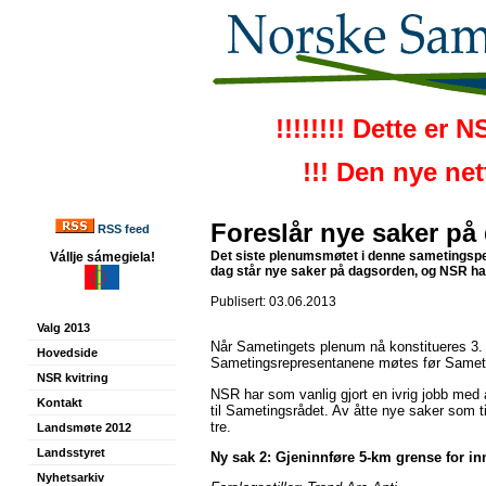
!!!!!!!! Dette er 
!!! Den nye ne
Foreslår nye saker på
RSS feed
Det siste plenumsmøtet i denne sametingsper
Vállje sámegiela!
dag står nye saker på dagsorden, og NSR har 
Publisert: 03.06.2013
Valg 2013
Når Sametingets plenum nå konstitueres 3. j
Hovedside
Sametingsrepresentanene møtes før Samet
NSR kvitring
NSR har som vanlig gjort en ivrig jobb me
Kontakt
til Sametingsrådet. Av åtte nye saker som
tre.
Landsmøte 2012
Landsstyret
Ny sak 2: Gjeninnføre 5-km grense for in
Nyhetsarkiv