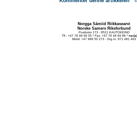
Kommenter denne artikkelen
T
Norgga Sámiid Riikkasearvi
Norske Samers Riksforbund
Postboks 173 - 9521 KAUTOKEINO
Tlf.: +47 78 48 69 55 * Fax: +47 78 48 69 88 *
nsr(a
Mobil: +47 988 50 273 - Org.nr: 971 481 463