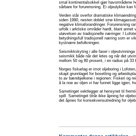
smal kontinentalsokkel gjør havområdene her
sårbare for forurensning. Ei oljeulykke kan
Verden står overfor dramatiske klimaendringe
siden 1990, nesten doblet sine klimagassutsl
negative klimaforandringer. Forurensning ra
urfolk i arktiske områder hardt, blant annet v
utøvelsen av tradisjonelle næringer. I Lofote
betydningsfull tradisjonell næring som er vi
kystnære befolkningen.
Seismikkskyting i alle faser i oljeutvinninga
seismikk både når det letes og når det utvin
mellom 50 og 80 prosent, i en radius på 33
Norges fiskarlag er imot oljeboring i Lofot
skapt grunnlaget for bosetting og arbeidspl
to av bærebjelkene i regionen: Fiskeri og rei
å la noe av oljen vi har funnet ligge igjen, 
Sametinget vektlegger at hensynet til fremt
spill. Sametinget tilrår ikke åpning for oljebo
det åpnes for konsekvensutredning for oljeb