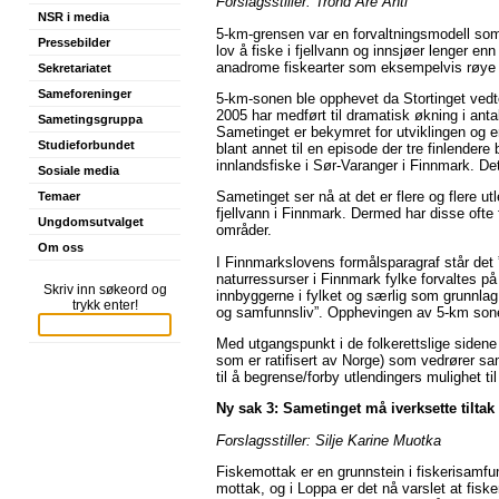
Forslagsstiller: Trond Are Anti
NSR i media
5-km-grensen var en forvaltningsmodell som 
Pressebilder
lov å fiske i fjellvann og innsjøer lenger enn
anadrome fiskearter som eksempelvis røye 
Sekretariatet
Sameforeninger
5-km-sonen ble opphevet da Stortinget ved
2005 har medført til dramatisk økning i antal
Sametingsgruppa
Sametinget er bekymret for utviklingen og er
Studieforbundet
blant annet til en episode der tre finlendere
innlandsfiske i Sør-Varanger i Finnmark. Det
Sosiale media
Sametinget ser nå at det er flere og flere ut
Temaer
fjellvann i Finnmark. Dermed har disse ofte f
Ungdomsutvalget
områder.
Om oss
I Finnmarkslovens formålsparagraf står det ”
naturressurser i Finnmark fylke forvaltes på
Skriv inn søkeord og
innbyggerne i fylket og særlig som grunnlag
trykk enter!
og samfunnsliv”. Opphevingen av 5-km sonen
Med utgangspunkt i de folkerettslige siden
som er ratifisert av Norge) som vedrører sa
til å begrense/forby utlendingers mulighet ti
Ny sak 3: Sametinget må iverksette tiltak 
Forslagsstiller: Silje Karine Muotka
Fiskemottak er en grunnstein i fiskerisamfun
mottak, og i Loppa er det nå varslet at fisk