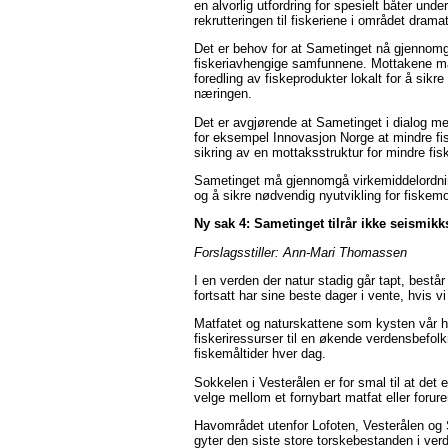
en alvorlig utfordring for spesielt båter und
rekrutteringen til fiskeriene i området drama
Det er behov for at Sametinget nå gjennom
fiskeriavhengige samfunnene. Mottakene må 
foredling av fiskeprodukter lokalt for å sikr
næringen.
Det er avgjørende at Sametinget i dialog 
for eksempel Innovasjon Norge at mindre fisk
sikring av en mottaksstruktur for mindre fi
Sametinget må gjennomgå virkemiddelordning
og å sikre nødvendig nyutvikling for fisk
Ny sak 4: Sametinget tilrår ikke seismikk
Forslagsstiller: Ann-Mari Thomassen
I en verden der natur stadig går tapt, bestå
fortsatt har sine beste dager i vente, hvis vi 
Matfatet og naturskattene som kysten vår har 
fiskeriressurser til en økende verdensbefol
fiskemåltider hver dag.
Sokkelen i Vesterålen er for smal til at det 
velge mellom et fornybart matfat eller forure
Havområdet utenfor Lofoten, Vesterålen og Se
gyter den siste store torskebestanden i ve