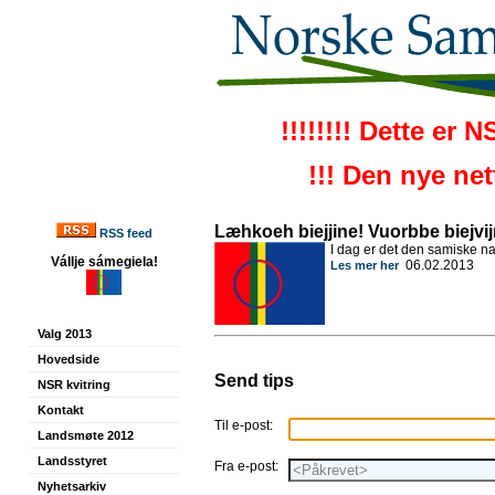
!!!!!!!! Dette er 
!!! Den nye ne
Læhkoeh biejjine! Vuorbbe biejvij
RSS feed
I dag er det den samiske n
Vállje sámegiela!
06.02.2013
Les mer her
Valg 2013
Hovedside
Send tips
NSR kvitring
Kontakt
Til e-post:
Landsmøte 2012
Landsstyret
Fra e-post:
Nyhetsarkiv