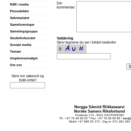
Din
NSR i media
kommentar:
Pressebilder
Sekretariatet
Sameforeninger
Sametingsgruppa
Studieforbundet
Validering
Skriv tegnene du ser i bildet nedenfor
Sosiale media
Temaer
Ungdomsutvalget
Om oss
Skriv inn søkeord og
trykk enter!
Norgga Sámiid Riikkasearvi
Norske Samers Riksforbund
Postboks 173 - 9521 KAUTOKEINO
Tlf.: +47 78 48 69 55 * Fax: +47 78 48 69 88 *
nsr(a
Mobil: +47 988 50 273 - Org.nr: 971 481 463