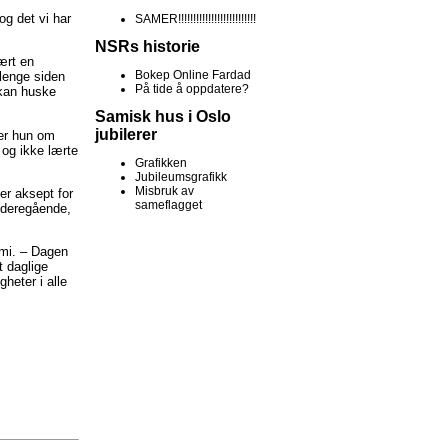
og det vi har
SAMER!!!!!!!!!!!!!!!!!!!!!!!!!!
NSRs historie
vært en
Bokep Online Fardad
 lenge siden
På tide å oppdatere?
 kan huske
Samisk hus i Oslo
jubilerer
ler hun om
 og ikke lærte
Grafikken
Jubileumsgrafikk
Misbruk av
ter aksept for
sameflagget
videregående,
pmi. – Dagen
t daglige
heter i alle