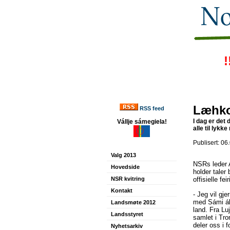
!
Læhkoe
RSS feed
I dag er det
Vállje sámegiela!
alle til lykk
Publisert: 06
Valg 2013
NSRs leder A
Hovedside
holder taler
NSR kvitring
offisielle fe
Kontakt
- Jeg vil gje
med Sámi álb
Landsmøte 2012
land. Fra Luj
Landsstyret
samlet i Tro
deler oss i 
Nyhetsarkiv