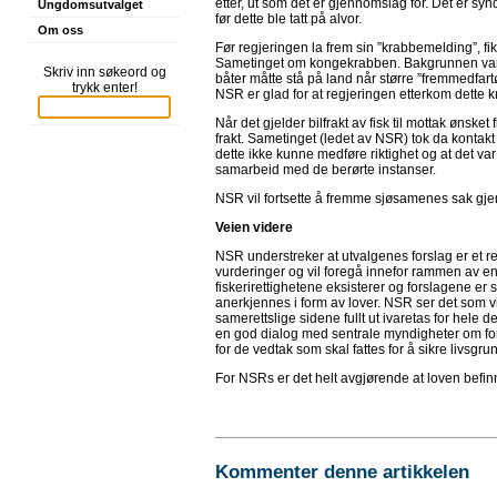
etter, ut som det er gjennomslag for. Det er syn
Ungdomsutvalget
før dette ble tatt på alvor.
Om oss
Før regjeringen la frem sin ”krabbemelding”, f
Sametinget om kongekrabben. Bakgrunnen var b
Skriv inn søkeord og
båter måtte stå på land når større ”fremmedfart
trykk enter!
NSR er glad for at regjeringen etterkom dette 
Når det gjelder bilfrakt av fisk til mottak ønske
frakt. Sametinget (ledet av NSR) tok da kontak
dette ikke kunne medføre riktighet og at det var
samarbeid med de berørte instanser.
NSR vil fortsette å fremme sjøsamenes sak gje
Veien videre
NSR understreker at utvalgenes forslag er et re
vurderinger og vil foregå innefor rammen av en 
fiskerirettighetene eksisterer og forslagene er
anerkjennes i form av lover. NSR ser det som vi
samerettslige sidene fullt ut ivaretas for hele 
en god dialog med sentrale myndigheter om fo
for de vedtak som skal fattes for å sikre livsg
For NSRs er det helt avgjørende at loven befinn
Kommenter denne artikkelen