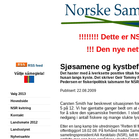
!!!!!!!! Dette er 
!!! Den nye ne
Sjøsamene og kystbefo
RSS feed
Det haster med å iverksette positive tiltak for
Vállje sámegiela!
husan langs kyste. Det skriver Geir Tommy 
Pedersen er fiskeripolitisk talsmann for NSR
Publisert: 22.08.2009
Valg 2013
Hovedside
Carsten Smith har beskrevet situasjonen f
5 på 12. Vi har gjentatte ganger bedt om at d
NSR kvitring
for å sikre den sjøsamiske fremtiden. I sted
Kontakt
nedgang i antall fiskere og mange slukte ly
Landsmøte 2012
Etter en lang kamp ble utredningen ”Retten til f
Landsstyret
offentliggjort 18.02.08. På forhånd hadde
Same
sametingspresident Aili Keskitalo (NSR), tatt til
Nyhetsarkiv