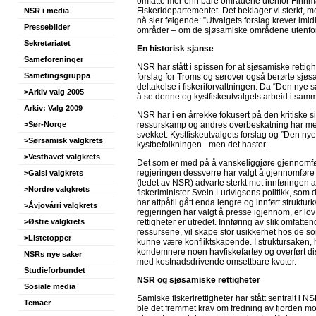
omfatte mer enn bare områdene utenfor Finnmark
Fiskeridepartementet. Det beklager vi sterkt, me
NSR i media
nå sier følgende: ”Utvalgets forslag krever imid
Pressebilder
områder – om de sjøsamiske områdene utenfor
Sekretariatet
En historisk sjanse
Sameforeninger
NSR har stått i spissen for at sjøsamiske retti
Sametingsgruppa
forslag for Troms og sørover også berørte sjøsa
deltakelse i fiskeriforvaltningen. Da “Den nye
>Arkiv valg 2005
å se denne og kystfiskeutvalgets arbeid i sa
Arkiv: Valg 2009
NSR har i en årrekke fokusert på den kritiske s
ressurskamp og andres overbeskatning har medf
>Sør-Norge
svekket.
K
ystfiskeutvalgets forslag og ”Den nye s
>Sørsamisk valgkrets
kystbefolkningen - men det haster.
>Vesthavet valgkrets
Det som er med på å vanskeliggjøre gjennomføri
regjeringen dessverre har valgt å gjennomføre to
>Gaisi valgkrets
(ledet av NSR) advarte sterkt mot innføringen a
>Nordre valgkrets
fiskeriminister Svein Ludvigsens politikk, som 
har attpåtil gått enda lengre og innført strukt
>Ávjovárri valgkrets
regjeringen har valgt å presse igjennom, er lo
rettigheter er utredet. Innføring av slik omfat
>Østre valgkrets
ressursene, vil skape stor usikkerhet hos de som
>Listetopper
kunne være konfliktskapende. I struktursaken, hv
kondemnere noen havfiskefartøy og overført diss
NSRs nye saker
med kostnadsdrivende omsettbare kvoter.
Studieforbundet
NSR og sjøsamiske rettigheter
Sosiale media
Samiske fiskerirettigheter har stått sentralt i 
Temaer
ble det fremmet krav om fredning av fjorden mot