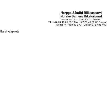
Norgga Sámiid Riikkasearvi
Norske Samers Riksforbund
Postboks 173 - 9521 KAUTOKEINO
Tlf.: +47 78 48 69 55 * Fax: +47 78 48 69 88 *
nsr(a
Mobil: +47 988 50 273 - Org.nr: 971 481 463
Gaisi valgkrets