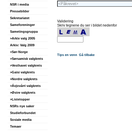
NSR i media
Pressebilder
Sekretariatet
Validering
Sameforeninger
Skriv tegnene du ser i bildet nedenfor
Sametingsgruppa
>Arkiv valg 2005
Arkiv: Valg 2009
>Sør-Norge
Tips en venn
Gå tilbake
>Sørsamisk valgkrets
>Vesthavet valgkrets
>Gaisi valgkrets
>Nordre valgkrets
>Ávjovárri valgkrets
>Østre valgkrets
>Listetopper
NSRs nye saker
Studieforbundet
Sosiale media
Temaer