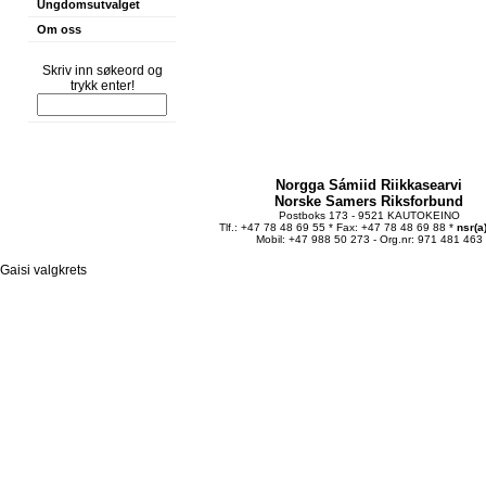
Ungdomsutvalget
Om oss
Skriv inn søkeord og
trykk enter!
Norgga Sámiid Riikkasearvi
Norske Samers Riksforbund
Postboks 173 - 9521 KAUTOKEINO
Tlf.: +47 78 48 69 55 * Fax: +47 78 48 69 88 *
nsr(a
Mobil: +47 988 50 273 - Org.nr: 971 481 463
Gaisi valgkrets