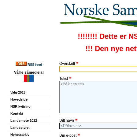
!!!!!!!! Dette er 
!!! Den nye ne
Overskrift
RSS feed
Vállje sámegiela!
Tekst
Valg 2013
Hovedside
NSR kvitring
Kontakt
Ditt navn
Landsmøte 2012
Landsstyret
Nyhetsarkiv
Din e-post