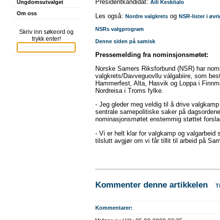
Presidentkandidat:
Ungdomsutvalget
Aili Keskitalo
Om oss
Les også:
og
Nordre valgkrets
NSR-lister i øvr
NSRs valgprogram
Skriv inn søkeord og
trykk enter!
Denne siden på samisk
Pressemelding fra nominsjonsmøtet:
Norske Samers Riksforbund (NSR) har nomine
valgkrets/Davveguovllu válgabiire, som b
Hammerfest, Alta, Hasvik og Loppa i Fin
Nordreisa i Troms fylke.
- Jeg gleder meg veldig til å drive valgkam
sentrale samepolitiske saker på dagsordenen 
nominasjonsmøtet enstemmig støttet forslag
- Vi er helt klar for valgkamp og valgarbeid
tilslutt avgjør om vi får tillit til arbeid på 
Kommenter denne artikkelen
T
Kommentarer: