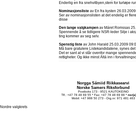
Enderlig en fra snehvitbyen,stem for turløpe run
Nominasjonsliste
av En fra kysten 26.03.2009
Ser av nominasjonslisten at det endelig er flere
disse
Den lange valgkampen
av Máret Romssas 25.
Spennende å se tidligere NSR-leder Silje i aksj
ting kommer av seg selv.
Spenstig liste
av John Harald 25.03.2009 09:
Må bare gratulere Listekandidatene, synes det e
Det er sant at vi står ovenfor mange spennend
rettigheter. Og ikke minst Áltá inn i forvaltnings
Norgga Sámiid Riikkasearvi
Norske Samers Riksforbund
Postboks 173 - 9521 KAUTOKEINO
Tlf.: +47 78 48 69 55 * Fax: +47 78 48 69 88 *
nsr(a
Mobil: +47 988 50 273 - Org.nr: 971 481 463
Nordre valgkrets