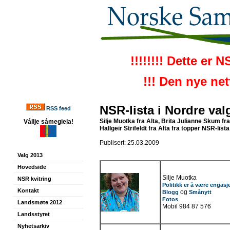
!!!!!!!! Dette er 
!!! Den nye ne
NSR-lista i Nordre val
RSS feed
Silje Muotka fra Alta, Brita Julianne Skum fr
Vállje sámegiela!
Hallgeir Strifeldt fra Alta fra topper NSR-lista
Publisert: 25.03.2009
Valg 2013
Hovedside
Silje Muotka
NSR kvitring
Politikk er å være engasje
Kontakt
og
Blogg
Smånytt
Fotos
Landsmøte 2012
Mobil 984 87 576
Landsstyret
Nyhetsarkiv