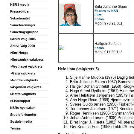
NSR i media
Brita Julianne Skum
Et barn av NSR
Pressebilder
Film
Sekretariatet
Fotos
Mobil 970 91 011
Sameforeninger
Sametingsgruppa
>Arkiv valg 2005
Hallgeir Strifeldt
Arkiv: Valg 2009
Fotos
Mobil 911 29 113
>Sør-Norge
>Sørsamisk valgkrets
>Vesthavet valgkrets
Hele lista (valgkrets 3)
>Gaisi valgkrets
Silje Karine Muotka (1975) Daglig le
>Nordre valgkrets
Brita Julianne Skum (1967) Barneve
Hallgeir Johan Strifeldt (1958) Rådgi
>Ávjovárri valgkrets
Hugo Alfred Rydheim (1961) Hjemm
>Østre valgkrets
Arne Helstrøm Jørgensen (19579 Tø
Ann Hege Rirud (1969) Hjemmevær
>Listetopper
Sverre Guldbjørnsen (1958) Fisker/
NSRs nye saker
Tor Johnny Josefsen (1971) Bensins
Roger Henriksen (1966) Styrmann/Na
Studieforbundet
Johan Anton Larsen (1938) Pensjonis
Sosiale media
Biret Inger J. Hætta (1982) Miljøtera
Gry-Kristina Fors (1958) Lektor/Stors
Temaer