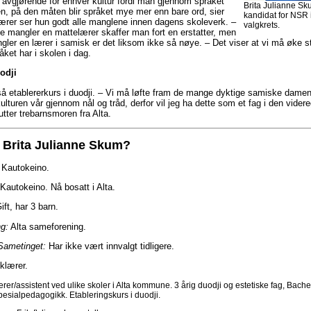
 avgjørende for enhver kultur fordi man gjennom språket
Brita Julianne Sk
en, på den måten blir språket mye mer enn bare ord, sier
kandidat for NSR 
ærer ser hun godt alle manglene innen dagens skoleverk. –
valgkrets.
e mangler en mattelærer skaffer man fort en erstatter, men
gler en lærer i samisk er det liksom ikke så nøye. – Det viser at vi må øke s
ket har i skolen i dag.
odji
så etablererkurs i duodji. – Vi må løfte fram de mange dyktige samiske dam
kulturen vår gjennom nål og tråd, derfor vil jeg ha dette som et fag i den vide
utter trebarnsmoren fra Alta.
 Brita Julianne Skum?
 Kautokeino.
Kautokeino. Nå bosatt i Alta.
ift, har 3 barn.
g:
Alta sameforening.
Sametinget:
Har ikke vært innvalgt tidligere.
lærer.
rer/assistent ved ulike skoler i Alta kommune. 3 årig duodji og estetiske fag, Bache
spesialpedagogikk. Etableringskurs i duodji.