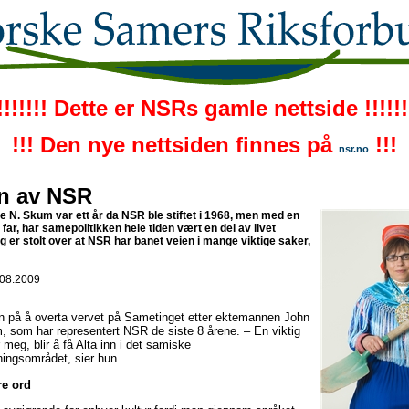
!!!!!!! Dette er NSRs gamle nettside !!!!!!
!!! Den nye nettsiden finnes på
!!!
nsr.no
rn av NSR
ne N. Skum var ett år da NSR ble stiftet i 1968, men med en
v far, har samepolitikken hele tiden vært en del av livet
g er stolt over at NSR har banet veien i mange viktige saker,
.08.2009
n på å overta vervet på Sametinget etter ektemannen John
 som har representert NSR de siste 8 årene. – En viktig
meg, blir å få Alta inn i det samiske
ningsområdet, sier hun.
re ord