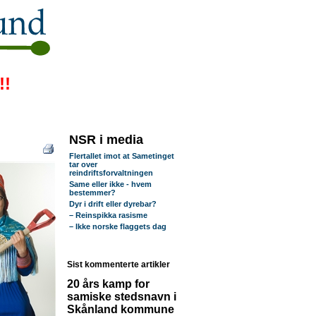
!!
NSR i media
Flertallet imot at Sametinget
tar over
reindriftsforvaltningen
Same eller ikke - hvem
bestemmer?
Dyr i drift eller dyrebar?
– Reinspikka rasisme
– Ikke norske flaggets dag
Sist kommenterte artikler
20 års kamp for
samiske stedsnavn i
Skånland kommune