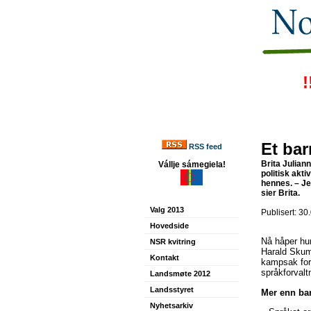
!
Et ba
RSS feed
Brita Julian
Vállje sámegiela!
politisk akti
hennes. – Je
sier Brita.
Valg 2013
Publisert: 30
Hovedside
Nå håper hu
NSR kvitring
Harald Skum,
Kontakt
kampsak for 
språkforvalt
Landsmøte 2012
Landsstyret
Mer enn ba
Nyhetsarkiv