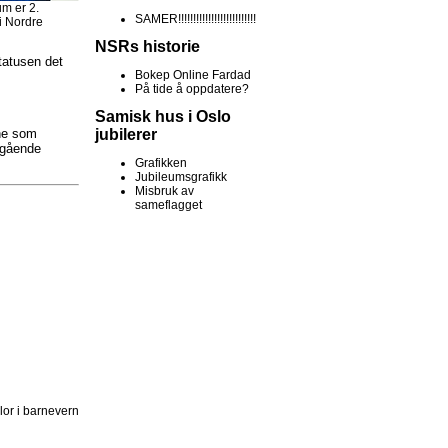
um er 2.
SAMER!!!!!!!!!!!!!!!!!!!!!!!!!!
i Nordre
NSRs historie
tatusen det
Bokep Online Fardad
På tide å oppdatere?
Samisk hus i Oslo
ene som
jubilerer
regående
Grafikken
Jubileumsgrafikk
Misbruk av
sameflagget
lor i barnevern