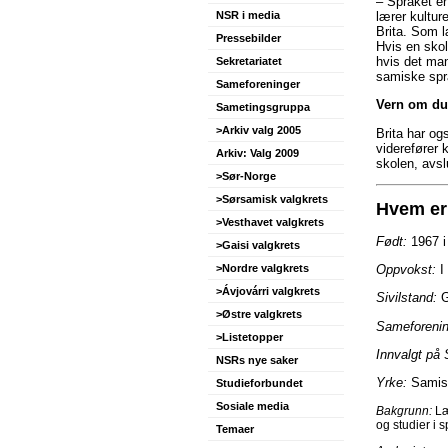
– Språket er
lærer kultur
NSR i media
Brita. Som l
Pressebilder
Hvis en skol
hvis det man
Sekretariatet
samiske språ
Sameforeninger
Vern om du
Sametingsgruppa
>Arkiv valg 2005
Brita har og
viderefører 
Arkiv: Valg 2009
skolen, avsl
>Sør-Norge
>Sørsamisk valgkrets
Hvem er
>Vesthavet valgkrets
Født:
1967 i
>Gaisi valgkrets
Oppvokst:
I 
>Nordre valgkrets
>Ávjovárri valgkrets
Sivilstand:
G
>Østre valgkrets
Sameforenin
>Listetopper
Innvalgt på 
NSRs nye saker
Yrke:
Samisk
Studieforbundet
Sosiale media
Bakgrunn:
Læ
og studier i 
Temaer