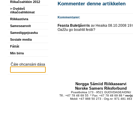
Riikačoahkkin 2012
Kommenter denne artikkelen
> Ovddeš
riikačoahkkimat
Kommentarer:
Riikkastivra
Feasta Buletjávrris
av Heaika 08.10.2008 19:
Samesearvvit
Oažžu go boahtit festii?
Samediggejoavku
Sosiale media
Fáttát
Min birra
Čále ohcansáni dása
Norgga Sámiid Riikkasearvi
Norske Samers Riksforbund
Poastboksa 173 - 9521 GUOVDAGEAIDNU
Tlf.: +47 78 48 69 55 * Fax: +47 78 48 69 88 *
nsr(a
Mobil: +47 988 50 273 - Org.nr: 971 481 463