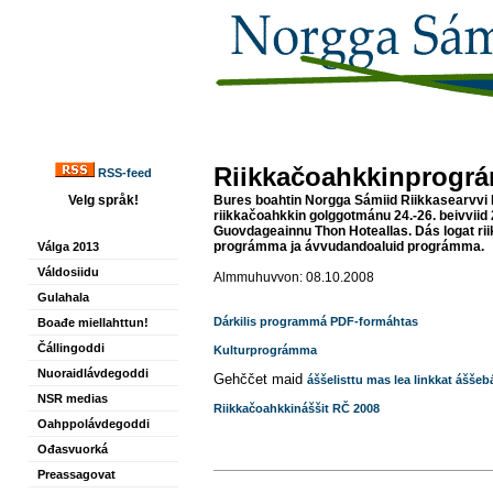
Riikkačoahkkinprogr
RSS-feed
Velg språk!
Bures boahtin Norgga Sámiid Riikkasearvvi
riikkačoahkkin golggotmánu 24.-26. beivviid
Guovdageainnu Thon Hoteallas. Dás logat ri
prográmma ja ávvudandoaluid prográmma.
Válga 2013
Váldosiidu
Almmuhuvvon: 08.10.2008
Gulahala
Dárkilis programmá PDF-formáhtas
Boađe miellahttun!
Čállingoddi
Kulturprográmma
Nuoraidlávdegoddi
Gehččet maid
áššelisttu mas lea linkkat áššeb
NSR medias
Riikkačoahkkináššit RČ 2008
Oahppolávdegoddi
Ođasvuorká
Preassagovat