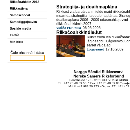
Riikačoahkkin 2012
Strategiija- ja doaibmaplána
Riikkastivra
Riikkastivra bargá dan mielde maid riikkačoah
Samesearvvit
mearrida strategiija- ja doaibmaplánas. Strategi
doaibmaplána 2006 - 2009 ođasmahttojuvvui
Samediggejoavku
riikkačoahkkimis 2007.
06.08.2008
Viečča PDF-fiilla
Sosiale media
Riikačoahkkindieđut
Fáttát
Riikkastivra lea riikkačoah
lágideaddji. Lágiduvvo juoh
Min birra
earret válgajagi.
17.10.2009
Loga eanet
Čále ohcansáni dása
Norgga Sámiid Riikkasearvi
Norske Samers Riksforbund
Poastboksa 173 - 9521 GUOVDAGEAIDNU
Tlf.: +47 78 48 69 55 * Fax: +47 78 48 69 88 *
nsr(a
Mobil: +47 988 50 273 - Org.nr: 971 481 463