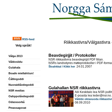
RSS-feed
Riikkastivra/Válgastivr
Velg språk!
Beavdegirjjit / Protokoller
Válga 2013
NSR riikkastivrra beavdegirjjit PDF fiilan.
Váldosiidu
NSRs landsstyres møteprotokoller i PDF-format
24.01.2007
Šloahkkal / Klikk her
Gulahala
Boađe miellahttun!
Čállingoddi
Nuoraidlávdegoddi
Gulahallan NSR riikkastivra
NSR medias
Aili Keskitalo lea NSR-jođi
E-poasta lea leder@nsr.no.
Oahppolávdegoddi
Váldde oktavuoda riikkastivr
Ođasvuorká
08.09.2010
Preassagovat