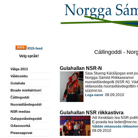
RSS-feed
Cállingoddi - Nor
Velg språk!
Gulahallan NSR-N
Válga 2013
Saia Stueng Kárášjogas eret jo
Váldosiidu
Norgga Sámiid Riikkasearvvi
nuoraidlávdegotti (NSR-N). Vá
Gulahala
oktavuođa nuoraidlávdegottiin 
Boađe miellahttun!
u(a)nsr.no.
08.09.2010
Loga eanet
Čállingoddi
Nuoraidlávdegoddi
NSR medias
Gulahallan NSR riikkastivra
Aili Keskitalo lea NSR-jođi
Oahppolávdegoddi
E-poasta lea leder@nsr.no.
Ođasvuorká
Váldde oktavuoda riikkastivr
08.09.2010
Preassagovat