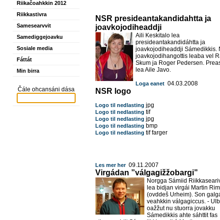
Riikačoahkkin 2012
Riikkastivra
NSR presideantakandidahtta ja
Samesearvvit
joavkojodiheaddji
Aili Keskitalo lea
Samediggejoavku
presideantakandidáhtta ja
Sosiale media
joavkojodiheaddji Sámedikkis.
joavkojodihangottis leaba vel R
Fáttát
Skum ja Roger Pedersen. Preas
lea Aile Javo.
Min birra
04.03.2008
Loga eanet
Čále ohcansáni dása
NSR logo
jpg
Logo til nedlasting
tif
Logo til nedlasting
jpg
Logo til nedlasting
bmp
Logo til nedlasting
tif farger
Logo til nedlasting
09.11.2007
Les mer her
Virgádan ”válgagižžobargi”
Norgga Sámiid Riikkaseari
lea bidjan virgái Martin Rim
(ovddeš Urheim). Son galgá
veahkkin válgagiccus. - Ulb
oažžut nu stuorra jovakku
Sámedikkis ahte sáhttit fas