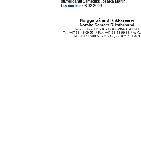
stivregoahtit Sámedikki, cealká Martin.
08.02.2009
Les mer her
Norgga Sámiid Riikkasearvi
Norske Samers Riksforbund
Poastboksa 173 - 9521 GUOVDAGEAIDNU
Tlf.: +47 78 48 69 55 * Fax: +47 78 48 69 88 *
nsr(a
Mobil: +47 988 50 273 - Org.nr: 971 481 463