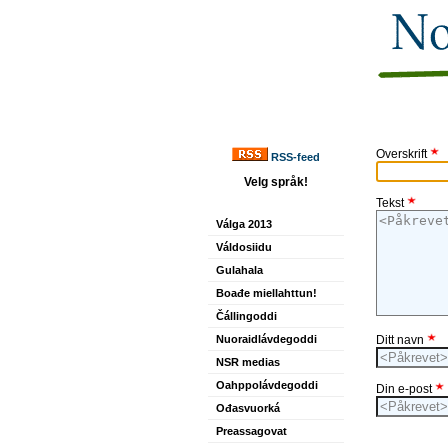
Overskrift
RSS-feed
Velg språk!
Tekst
Válga 2013
Váldosiidu
Gulahala
Boađe miellahttun!
Čállingoddi
Nuoraidlávdegoddi
Ditt navn
NSR medias
Oahppolávdegoddi
Din e-post
Ođasvuorká
Preassagovat