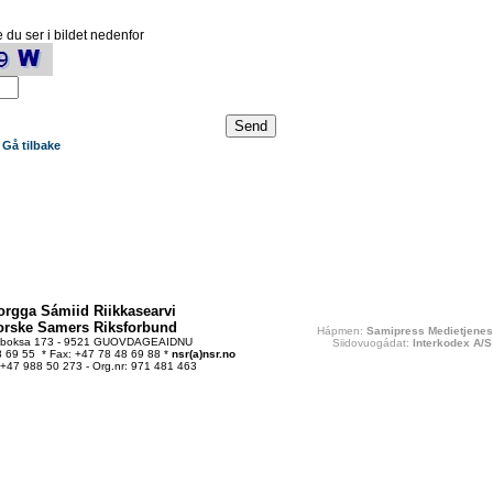
 du ser i bildet nedenfor
Gå tilbake
orgga Sámiid Riikkasearvi
orske Samers Riksforbund
Hápmen:
Samipress Medietjenes
tboksa 173 - 9521 GUOVDAGEAIDNU
Siidovuogádat:
Interkodex A/S
48 69 55 * Fax: +47 78 48 69 88 *
nsr(a)nsr.no
 +47 988 50 273 - Org.nr: 971 481 463