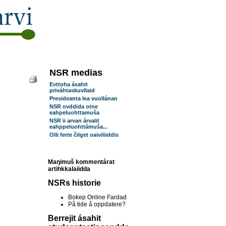
NSR medias
Evttoha ásahit
priváhtaskuvllaid
Presideanta lea vuollánan
NSR ovddida otne
eahpeluohttamuša
NSR ii arvan árvalit
eahppeluohttámuša...
Olli ferte čilget oaiviliiddis
Maŋimuš kommentárat
artihkkalaiidda
NSRs historie
Bokep Online Fardad
På tide å oppdatere?
Berrejit ásahit