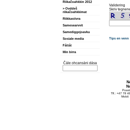
Riikačoahkkin 2012
Validering
> Ovddeš
Skriv tegnene
riikačoahkkimat
Riikkastivra
Samesearvvit
Samediggejoavku
Tips en venn
Sosiale media
Fáttát
Min birra
Čále ohcansáni dása
N
N
Poas
Tlf.: +47 78 
Mobil: