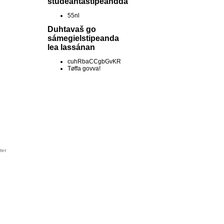
studeantastipeandda
55nl
Duhtavaš go
sámegielstipeanda
lea lassánan
cuhRbaCCgbGvKR
Tøffa govva!
ter