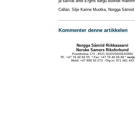
ja sávvat ahte á?giris bargu buoridit máilmm
Cállán: Silje Karine Muotka, Norgga Sámiid 
Kommenter denne artikkelen
Norgga Sámiid Riikkasearvi
Norske Samers Riksforbund
Poastboksa 173 - 9521 GUOVDAGEAIDNU
Tlf.: +47 78 48 69 55 * Fax: +47 78 48 69 88 *
nsr(a
Mobil: +47 988 50 273 - Org.nr: 971 481 463