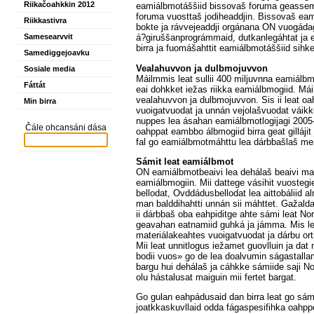
Riikačoahkkin 2012
eamiálbmotáššiid bissovaš foruma geassemá
foruma vuosttaš jodiheaddjin. Bissovaš eam
Riikkastivra
bokte ja rávvejeaddji orgánana ON vuogáda
Samesearvvit
á?giruššanprográmmaid, dutkanlegáhtat ja e
birra ja fuomášahttit eamiálbmotáššiid si
Samediggejoavku
Vealahuvvon ja dulbmojuvvon
Sosiale media
Máilmmis leat sullii 400 miljuvnna eamiálb
Fáttát
eai dohkket iežas riikka eamiálbmogiid. Máil
vealahuvvon ja dulbmojuvvon. Sis ii leat o
Min birra
vuoigatvuodat ja unnán vejolašvuodat váikku
nuppes lea ásahan eamiálbmotlogijagi 2005-
Čále ohcansáni dása
oahppat eambbo álbmogiid birra geat gillájit
fal go eamiálbmotmáhttu lea dárbbašlaš me
Sámit leat eamiálbmot
ON eamiálbmotbeaivi lea dehálaš beaivi maid
eamiálbmogiin. Mii dattege vásihit vuoste
bellodat, Ovddádusbellodat lea aittobáliid 
man balddihahtti unnán sii máhttet. Gažalda
ii dárbbaš oba eahpiditge ahte sámi leat No
geavahan eatnamiid guhká ja jámma. Mis lea 
materiálakeahtes vuoigatvuodat ja dárbu ort
Mii leat unnitlogus iežamet guovlluin ja dat
bodii vuos» go de lea doalvumin ságastalla
bargu hui dehálaš ja cáhkke sámiide saji Nor
olu hástalusat maiguin mii fertet bargat.
Go gulan eahpádusaid dan birra leat go sámi
joatkkaskuvllaid odda fágaspesifihka oahpp