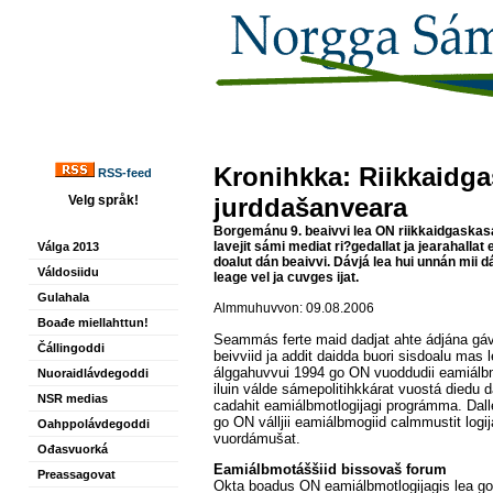
Kronihkka: Riikkaidga
RSS-feed
Velg språk!
jurddašanveara
Borgemánu 9. beaivvi lea ON riikkaidgaskas
lavejit sámi mediat ri?gedallat ja jearahalla
Válga 2013
doalut dán beaivvi. Dávjá lea hui unnán mii
Váldosiidu
leage vel ja cuvges ijat.
Gulahala
Almmuhuvvon: 09.08.2006
Boađe miellahttun!
Seammás ferte maid dadjat ahte ádjána gáv
Čállingoddi
beivviid ja addit daidda buori sisdoalu mas 
álggahuvvui 1994 go ON vuoddudii eamiálbmo
Nuoraidlávdegoddi
iluin válde sámepolitihkkárat vuostá diedu
NSR medias
cadahit eamiálbmotlogijagi prográmma. Dall
go ON válljii eamiálbmogiid calmmustit logij
Oahppolávdegoddi
vuordámušat.
Ođasvuorká
Eamiálbmotáššiid bissovaš forum
Preassagovat
Okta boadus ON eamiálbmotlogijagis lea go