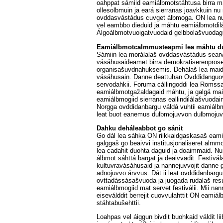
oahppat sámiid eamiálbmotstáhtusa birra má
ollesolbmuin ja eará sierranas joavkkuin nu
ovddasvástádus cuvget álbmoga. ON lea nup
vel eambbo dieduid ja máhtu eamiálbmotdi
Álgoálbmotvuoigatvuodaid gelbbolašvuodagu
Eamiálbmotcalmmusteapmi lea máhtu d
Sámiin lea morálalaš ovddasvástádus searva
vásáhusaideamet birra demokratiserenprosea
organisašuvdnahuksemis. Dehálaš lea maid
vásáhusain. Danne deattuhan Ovddidanguov
servodahkii. Foruma cállingoddi lea Romssa 
eamiálbmotgažaldagaid máhtu, ja galgá maid
eamiálbmogiid sierranas eallindilálašvuodai
Norgga ovddidanbargu váldá vuhtii eamiálbm
leat buot eanemus dulbmojuvvon dulbmojuv
Dahku deháleabbot go sánit
Go dál lea sáhka ON riikkaidgaskasaš eamiá
galggaš go beaivvi institusjonaliseret almm
lea cadahit duohta daguid ja doaimmaid. N
álbmot sáhttá bargat ja deaivvadit. Festivá
kultuvravásáhusaid ja nannejuvvojit danne 
adnojuvvo árvvus. Dát ii leat ovddidanbar
ovttadássásašvuoda ja juogada rudalaš resur
eamiálbmogiid mat servet festiválii. Mii nan
eiseválddit berrejit cuovvulahttit ON eamiálb
stáhtabušehttii.
Loahpas vel áiggun bivdit buohkaid váldit li