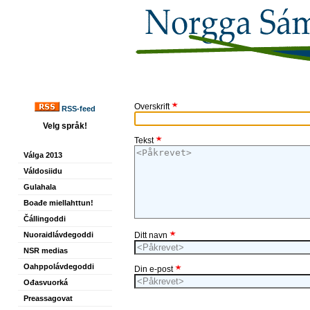
Overskrift
RSS-feed
Velg språk!
Tekst
Válga 2013
Váldosiidu
Gulahala
Boađe miellahttun!
Čállingoddi
Nuoraidlávdegoddi
Ditt navn
NSR medias
Oahppolávdegoddi
Din e-post
Ođasvuorká
Preassagovat