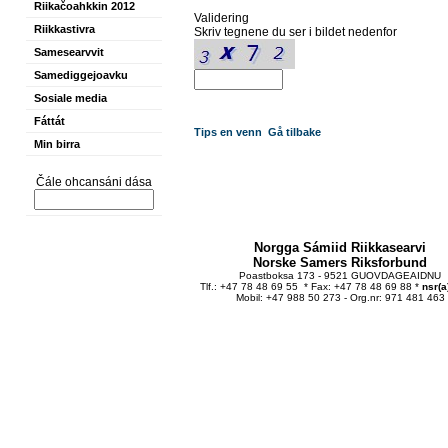
Riikačoahkkin 2012
Validering
Riikkastivra
Skriv tegnene du ser i bildet nedenfor
Samesearvvit
Samediggejoavku
Sosiale media
Fáttát
Tips en venn
Gå tilbake
Min birra
Čále ohcansáni dása
Norgga Sámiid Riikkasearvi
Norske Samers Riksforbund
Poastboksa 173 - 9521 GUOVDAGEAIDNU
Tlf.: +47 78 48 69 55 * Fax: +47 78 48 69 88 *
nsr(a
Mobil: +47 988 50 273 - Org.nr: 971 481 463