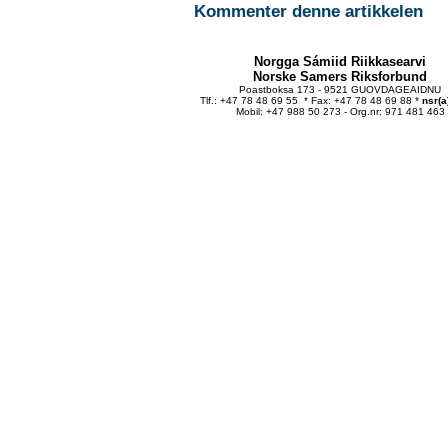
Kommenter denne artikkelen
Norgga Sámiid Riikkasearvi
Norske Samers Riksforbund
Poastboksa 173 - 9521 GUOVDAGEAIDNU
Tlf.: +47 78 48 69 55 * Fax: +47 78 48 69 88 *
nsr(a
Mobil: +47 988 50 273 - Org.nr: 971 481 463