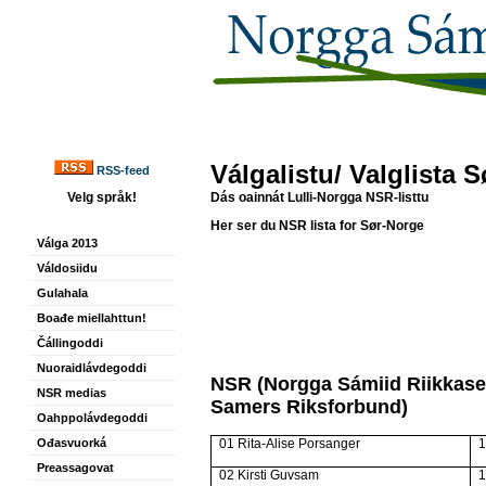
Válgalistu/ Valglista 
RSS-feed
Velg språk!
Dás oainnát Lulli-Norgga NSR-listtu
Her ser du NSR lista for Sør-Norge
Válga 2013
Váldosiidu
Gulahala
Boađe miellahttun!
Čállingoddi
Nuoraidlávdegoddi
NSR (Norgga Sámiid Riikkase
NSR medias
Samers Riksforbund)
Oahppolávdegoddi
Ođasvuorká
01 Rita-Alise Porsanger
Preassagovat
02 Kirsti Guvsam