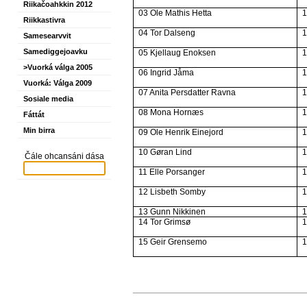
Riikačoahkkin 2012
03 Ole Mathis Hetta
Riikkastivra
04 Tor Dalseng
Samesearvvit
Samediggejoavku
05 Kjellaug Enoksen
>Vuorká válga 2005
06 Ingrid Jåma
Vuorká: Válga 2009
07 Anita Persdatter Ravna
Sosiale media
08 Mona Hornæs
Fáttát
Min birra
09 Ole Henrik Einejord
10 Gøran Lind
Čále ohcansáni dása
11 Elle Porsanger
12 Lisbeth Somby
13 Gunn Nikkinen
14 Tor Grimsø
15 Geir Grensemo