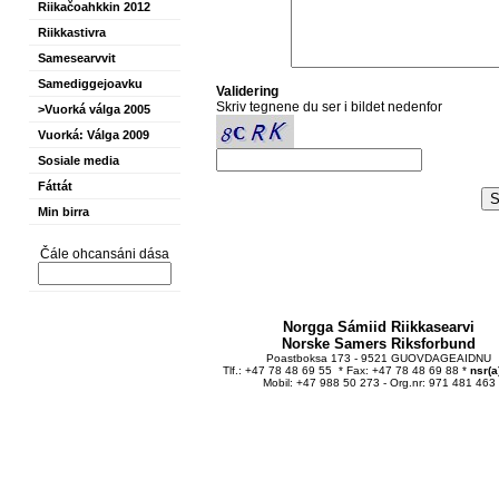
Riikačoahkkin 2012
Riikkastivra
Samesearvvit
Samediggejoavku
Validering
Skriv tegnene du ser i bildet nedenfor
>Vuorká válga 2005
Vuorká: Válga 2009
Sosiale media
Fáttát
Min birra
Čále ohcansáni dása
Norgga Sámiid Riikkasearvi
Norske Samers Riksforbund
Poastboksa 173 - 9521 GUOVDAGEAIDNU
Tlf.: +47 78 48 69 55 * Fax: +47 78 48 69 88 *
nsr(a
Mobil: +47 988 50 273 - Org.nr: 971 481 463