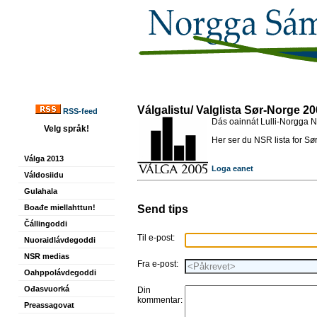
Válgalistu/ Valglista Sør-Norge 2
RSS-feed
Dás oainnát Lulli-Norgga N
Velg språk!
Her ser du NSR lista for S
Válga 2013
Loga eanet
Váldosiidu
Gulahala
Send tips
Boađe miellahttun!
Čállingoddi
Til e-post:
Nuoraidlávdegoddi
NSR medias
Fra e-post:
Oahppolávdegoddi
Ođasvuorká
Din
kommentar:
Preassagovat