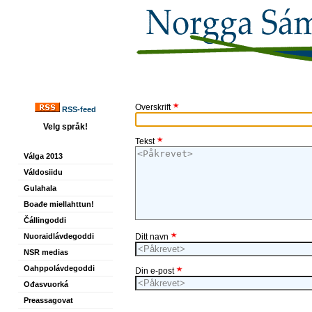
Overskrift
RSS-feed
Velg språk!
Tekst
Válga 2013
Váldosiidu
Gulahala
Boađe miellahttun!
Čállingoddi
Nuoraidlávdegoddi
Ditt navn
NSR medias
Oahppolávdegoddi
Din e-post
Ođasvuorká
Preassagovat