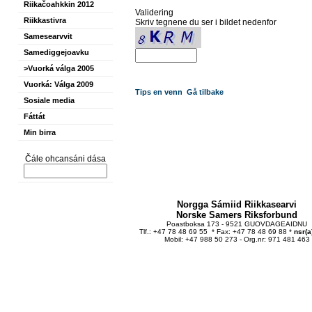
Riikačoahkkin 2012
Validering
Riikkastivra
Skriv tegnene du ser i bildet nedenfor
Samesearvvit
Samediggejoavku
>Vuorká válga 2005
Vuorká: Válga 2009
Tips en venn
Gå tilbake
Sosiale media
Fáttát
Min birra
Čále ohcansáni dása
Norgga Sámiid Riikkasearvi
Norske Samers Riksforbund
Poastboksa 173 - 9521 GUOVDAGEAIDNU
Tlf.: +47 78 48 69 55 * Fax: +47 78 48 69 88 *
nsr(a
Mobil: +47 988 50 273 - Org.nr: 971 481 463