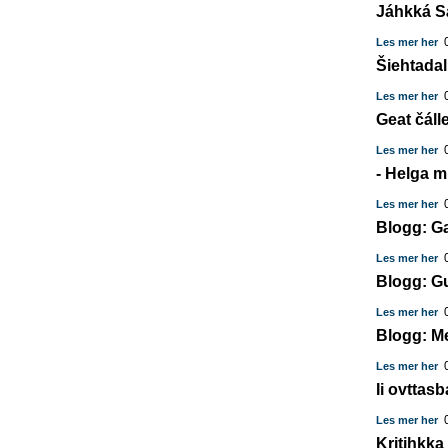
Jáhkká S
0
Les mer her
Šiehtadal
0
Les mer her
Geat čálle
0
Les mer her
- Helga m
0
Les mer her
Blogg: Ga
0
Les mer her
Blogg: G
0
Les mer her
Blogg: M
0
Les mer her
Ii ovttas
0
Les mer her
Kritihkk