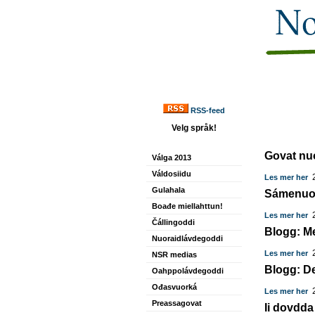
RSS-feed
Velg språk!
Govat nu
Válga 2013
Váldosiidu
2
Les mer her
Gulahala
Sámenuo
Boađe miellahttun!
2
Les mer her
Čállingoddi
Blogg: Me
Nuoraidlávdegoddi
2
Les mer her
NSR medias
Blogg: D
Oahppolávdegoddi
Ođasvuorká
2
Les mer her
Preassagovat
Ii dovdd