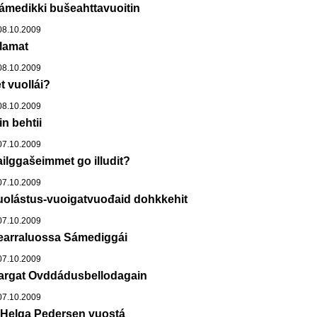
ámedikki bušeahttavuoitin
8.10.2009
lamat
8.10.2009
t vuollái?
8.10.2009
in behtii
7.10.2009
ilggašeimmet go illudit?
7.10.2009
uolástus-vuoigatvuođaid dohkkehit
7.10.2009
earraluossa Sámediggái
7.10.2009
bargat Ovddádusbellodagain
7.10.2009
a Helga Pedersen vuostá