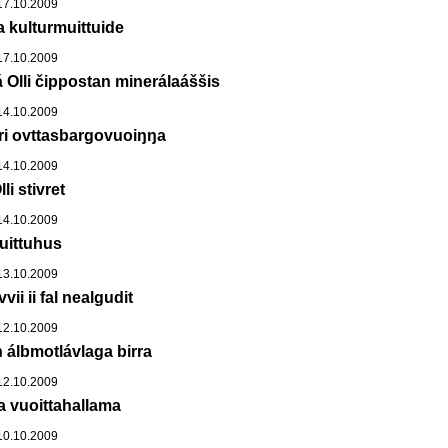
7.10.2009
a kulturmuittuide
7.10.2009
 Olli čippostan minerálaáššis
4.10.2009
ri ovttasbargovuoiŋŋa
4.10.2009
li stivret
4.10.2009
uittuhus
3.10.2009
ii ii fal nealgudit
2.10.2009
álbmotlávlaga birra
2.10.2009
 vuoittahallama
0.10.2009