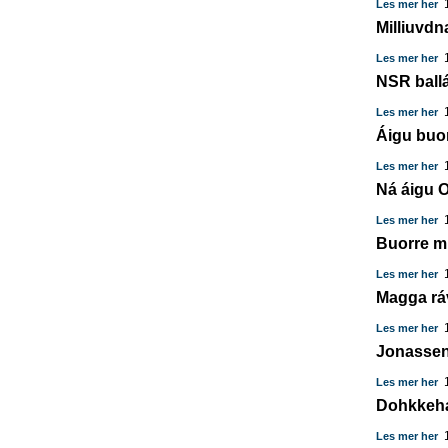
1
Les mer her
Milliuvdn
1
Les mer her
NSR ballá
1
Les mer her
Áigu buo
1
Les mer her
Ná áigu Ol
1
Les mer her
Buorre m
1
Les mer her
Magga rávv
1
Les mer her
Jonassen 
1
Les mer her
Dohkkeha
1
Les mer her