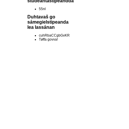
studeantastipeandda
55nl
Duhtavaš go
sámegielstipeanda
lea lassánan
cuhRbaCCgbGvKR
Tøffa govva!