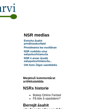
NSR medias
Evttoha ásahit
priváhtaskuvllaid
Presideanta lea vuollánan
NSR ovddida otne
eahpeluohttamuša
NSR ii arvan árvalit
eahppeluohttámuša...
Olli ferte čilget oaiviliiddis
Maŋimuš kommentárat
artihkkalaiidda
NSRs historie
Bokep Online Fardad
På tide å oppdatere?
Berrejit ásahit