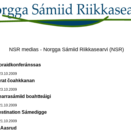
NSR medias - Norgga Sámiid Riikkasearvi (NSR)
oraidkonferánssas
3.10.2009
rat čoahkkanan
3.10.2009
arrasámiid boahtteáigi
1.10.2009
estination Sámedigge
1.10.2009
a Aasrud