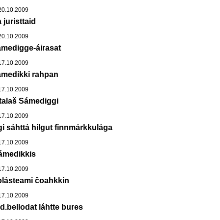
0.10.2009
juristtaid
0.10.2009
ámedigge-áirasat
7.10.2009
ámedikki rahpan
7.10.2009
talaš Sámediggi
7.10.2009
 sáhttá hilgut finnmárkkulága
7.10.2009
ámedikkis
7.10.2009
lásteami čoahkkin
7.10.2009
.bellodat láhtte bures