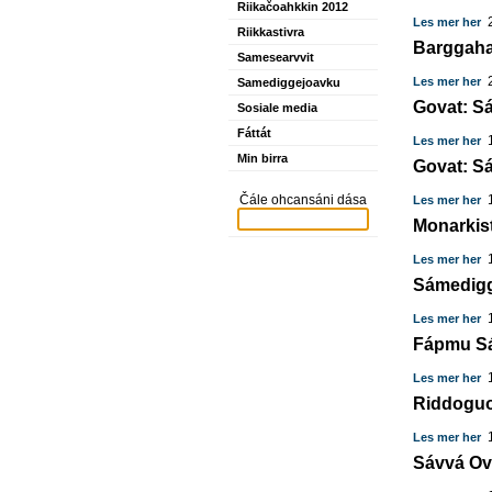
Riikačoahkkin 2012
2
Les mer her
Riikkastivra
Barggaha 
Samesearvvit
2
Les mer her
Samediggejoavku
Govat: S
Sosiale media
Fáttát
1
Les mer her
Min birra
Govat: S
Čále ohcansáni dása
1
Les mer her
Monarkis
1
Les mer her
Sámediggi
1
Les mer her
Fápmu S
1
Les mer her
Riddoguo
1
Les mer her
Sávvá Ovd