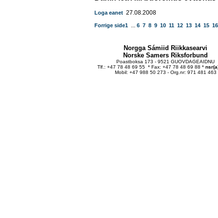
27.08.2008
Loga eanet
...
Forrige side
1
6
7
8
9
10
11
12
13
14
15
16
Norgga Sámiid Riikkasearvi
Norske Samers Riksforbund
Poastboksa 173 - 9521 GUOVDAGEAIDNU
Tlf.: +47 78 48 69 55 * Fax: +47 78 48 69 88 *
nsr(a
Mobil: +47 988 50 273 - Org.nr: 971 481 463