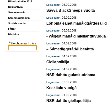
Riikačoahkkin 2012
05.09.2008
Loga eanet
Riikkastivra
Sávvá BlackSheeps vuoitá
Samesearvvit
05.09.2008
Loga eanet
Samediggejoavku
Lohpida eanet mánáidgárdesajiid
Sosiale media
Fáttát
05.09.2008
Loga eanet
Min birra
- Válljejit mánáid miellahttuvuođa
Čále ohcansáni dása
04.09.2008
Loga eanet
– Sámediggeráđđi beahttá
04.09.2008
Loga eanet
Giellapolitiija
04.09.2008
Loga eanet
NSR dáhttu gulaskuddama
02.09.2008
Loga eanet
Keskitalo vuolgá
01.09.2008
Loga eanet
NSR dáhttu giellapolitiija