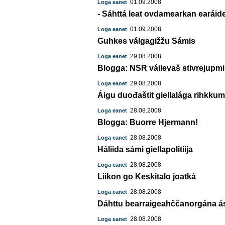
01.09.2008
Loga eanet
- Sáhttá leat ovdamearkan earáid
01.09.2008
Loga eanet
Guhkes válgagižžu Sámis
29.08.2008
Loga eanet
Blogga: NSR váilevaš stivrejupmi.
29.08.2008
Loga eanet
Áigu duođaštit giellalága rihkku
28.08.2008
Loga eanet
Blogga: Buorre Hjermann!
28.08.2008
Loga eanet
Háliida sámi giellapolitiija
28.08.2008
Loga eanet
Liikon go Keskitalo joatká
28.08.2008
Loga eanet
Dáhttu bearraigeahččanorgána á
28.08.2008
Loga eanet