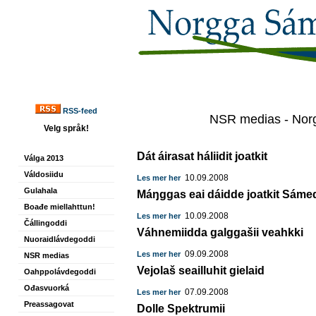
RSS-feed
NSR medias - Norg
Velg språk!
Dát áirasat háliidit joatkit
Válga 2013
Váldosiidu
10.09.2008
Les mer her
Gulahala
Máŋggas eai dáidde joatkit Sáme
Boađe miellahttun!
10.09.2008
Les mer her
Čállingoddi
Váhnemiidda galggašii veahkki
Nuoraidlávdegoddi
09.09.2008
Les mer her
NSR medias
Vejolaš seailluhit gielaid
Oahppolávdegoddi
Ođasvuorká
07.09.2008
Les mer her
Preassagovat
Dolle Spektrumii