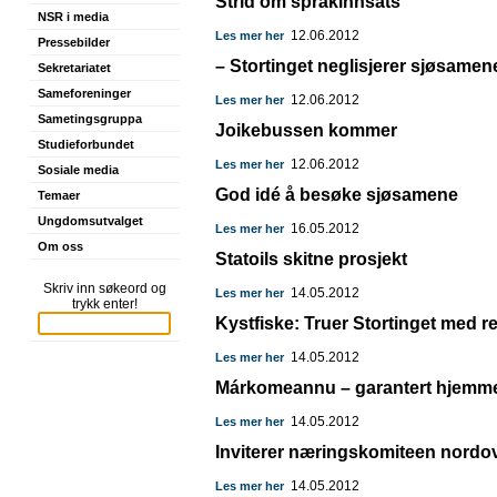
Strid om språkinnsats
NSR i media
12.06.2012
Les mer her
Pressebilder
– Stortinget neglisjerer sjøsamen
Sekretariatet
Sameforeninger
12.06.2012
Les mer her
Sametingsgruppa
Joikebussen kommer
Studieforbundet
12.06.2012
Les mer her
Sosiale media
God idé å besøke sjøsamene
Temaer
Ungdomsutvalget
16.05.2012
Les mer her
Om oss
Statoils skitne prosjekt
Skriv inn søkeord og
14.05.2012
Les mer her
trykk enter!
Kystfiske: Truer Stortinget med r
14.05.2012
Les mer her
Márkomeannu – garantert hjemm
14.05.2012
Les mer her
Inviterer næringskomiteen nordo
14.05.2012
Les mer her