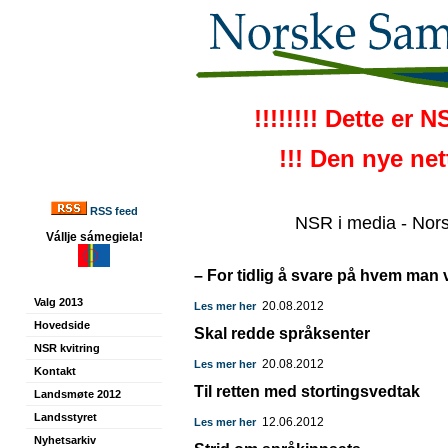
!!!!!!!! Dette er 
!!! Den nye ne
RSS feed
NSR i media - Nor
Vállje sámegiela!
– For tidlig å svare på hvem man 
Valg 2013
20.08.2012
Les mer her
Hovedside
Skal redde språksenter
NSR kvitring
20.08.2012
Les mer her
Kontakt
Til retten med stortingsvedtak
Landsmøte 2012
Landsstyret
12.06.2012
Les mer her
Nyhetsarkiv