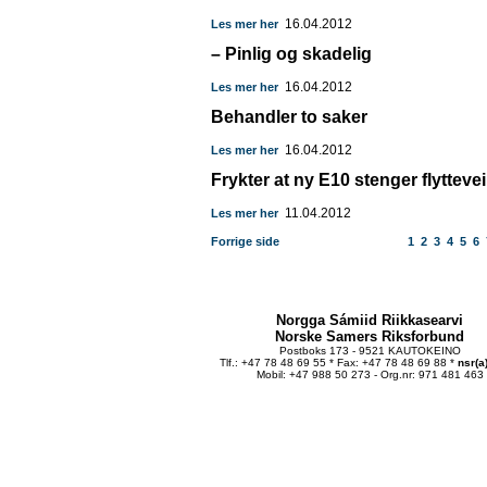
16.04.2012
Les mer her
– Pinlig og skadelig
16.04.2012
Les mer her
Behandler to saker
16.04.2012
Les mer her
Frykter at ny E10 stenger flyttevei
11.04.2012
Les mer her
Forrige side
1
2
3
4
5
6
Norgga Sámiid Riikkasearvi
Norske Samers Riksforbund
Postboks 173 - 9521 KAUTOKEINO
Tlf.: +47 78 48 69 55 * Fax: +47 78 48 69 88 *
nsr(a
Mobil: +47 988 50 273 - Org.nr: 971 481 463