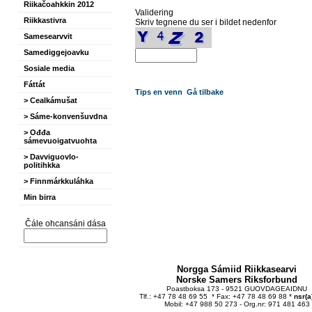
Riikačoahkkin 2012
Validering
Riikkastivra
Skriv tegnene du ser i bildet nedenfor
Samesearvvit
Samediggejoavku
Sosiale media
Fáttát
Tips en venn
Gå tilbake
> Cealkámušat
> Sáme-konvenšuvdna
> Ođđa
sámevuoigatvuohta
> Davviguovlo-
politihkka
> Finnmárkkuláhka
Min birra
Čále ohcansáni dása
Norgga Sámiid Riikkasearvi
Norske Samers Riksforbund
Poastboksa 173 - 9521 GUOVDAGEAIDNU
Tlf.: +47 78 48 69 55 * Fax: +47 78 48 69 88 *
nsr(a
Mobil: +47 988 50 273 - Org.nr: 971 481 463