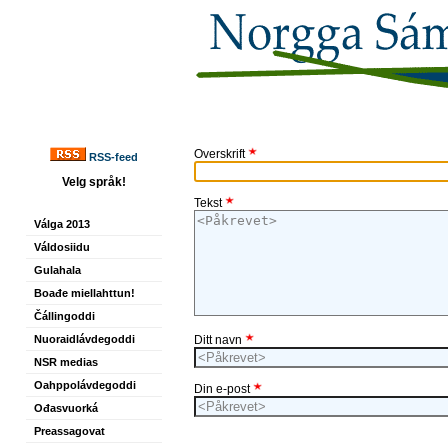
Overskrift
RSS-feed
Velg språk!
Tekst
Válga 2013
Váldosiidu
Gulahala
Boađe miellahttun!
Čállingoddi
Nuoraidlávdegoddi
Ditt navn
NSR medias
Oahppolávdegoddi
Din e-post
Ođasvuorká
Preassagovat