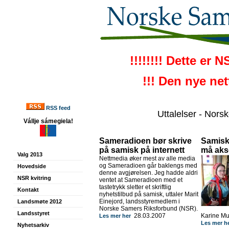
!!!!!!!! Dette er 
!!! Den nye ne
RSS feed
Uttalelser - Nor
Vállje sámegiela!
Sameradioen bør skrive
Samiske
på samisk på internett
må aks
Valg 2013
Nettmedia øker mest av alle media
og Sameradioen går baklengs med
Hovedside
denne avgjørelsen. Jeg hadde aldri
NSR kvitring
ventet at Sameradioen med et
tastetrykk sletter et skriftlig
Kontakt
nyhetstilbud på samisk, uttaler Marit
Einejord, landsstyremedlem i
Landsmøte 2012
Norske Samers Riksforbund (NSR).
Landsstyret
28.03.2007
Karine Mu
Les mer her
Les mer h
Nyhetsarkiv