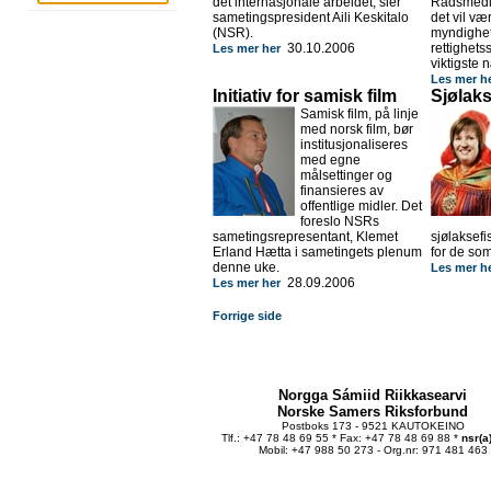
det internasjonale arbeidet, sier
Rådsmedl
sametingspresident Aili Keskitalo
det vil v
(NSR).
myndighet
30.10.2006
rettighets
Les mer her
viktigste 
Les mer h
Initiativ for samisk film
Sjølaks
Samisk film, på linje
med norsk film, bør
institusjonaliseres
med egne
målsettinger og
finansieres av
offentlige midler. Det
foreslo NSRs
sametingsrepresentant, Klemet
sjølaksef
Erland Hætta i sametingets plenum
for de som
denne uke.
Les mer h
28.09.2006
Les mer her
Forrige side
Norgga Sámiid Riikkasearvi
Norske Samers Riksforbund
Postboks 173 - 9521 KAUTOKEINO
Tlf.: +47 78 48 69 55 * Fax: +47 78 48 69 88 *
nsr(a
Mobil: +47 988 50 273 - Org.nr: 971 481 463