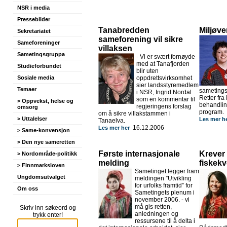
NSR i media
Pressebilder
Tanabredden
Miljøve
Sekretariatet
sameforening vil sikre
Sameforeninger
villaksen
Sametingsgruppa
- Vi er svært fornøyde
med at Tanafjorden
Studieforbundet
blir uten
Sosiale media
oppdrettsvirksomhet
sier landsstyremedlem
Temaer
sametings
i NSR, Ingrid Nordal
Retter fr
som en kommentar til
> Oppvekst, helse og
behandlin
regjeringens forslag
omsorg
program.
om å sikre villakstammen i
> Uttalelser
Les mer h
Tanaelva.
16.12.2006
Les mer her
> Same-konvensjon
> Den nye sameretten
Første internasjonale
Krever
> Nordområde-politikk
melding
fiskekv
> Finnmarksloven
Sametinget legger fram
Ungdomsutvalget
meldingen ”Utvikling
for urfolks framtid” for
Om oss
Sametingets plenum i
november 2006. - vi
må gis retten,
Skriv inn søkeord og
anledningen og
trykk enter!
ressursene til å delta i