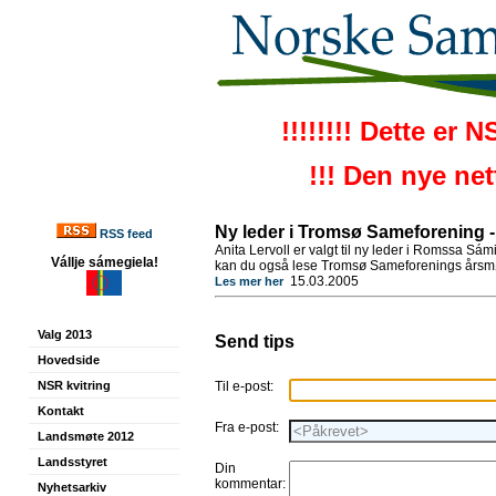
!!!!!!!! Dette er 
!!! Den nye ne
Ny leder i Tromsø Sameforening 
RSS feed
Anita Lervoll er valgt til ny leder i Romssa Sám
Vállje sámegiela!
kan du også lese Tromsø Sameforenings årsmøte
15.03.2005
Les mer her
Valg 2013
Send tips
Hovedside
NSR kvitring
Til e-post:
Kontakt
Fra e-post:
Landsmøte 2012
Landsstyret
Din
kommentar:
Nyhetsarkiv