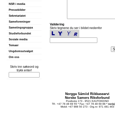
NSR i media
Pressebilder
Sekretariatet
Sameforeninger
Validering
Sametingsgruppa
Skriv tegnene du ser i bildet nedenfor
Studieforbundet
Sosiale media
Temaer
Ungdomsutvalget
Om oss
Skriv inn søkeord og
trykk enter!
Norgga Sámiid Riikkasearvi
Norske Samers Riksforbund
Postboks 173 - 9521 KAUTOKEINO
Tlf.: +47 78 48 69 55 * Fax: +47 78 48 69 88 *
nsr(a
Mobil: +47 988 50 273 - Org.nr: 971 481 463