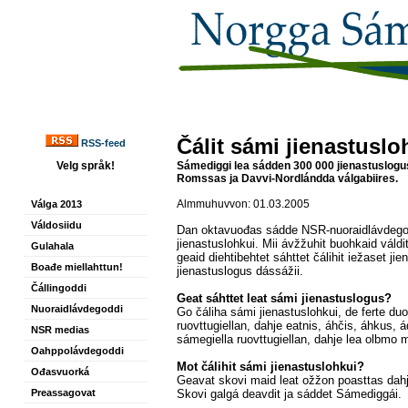
Čálit sámi jienastuslo
RSS-feed
Velg språk!
Sámediggi lea sádden 300 000 jienastuslogus
Romssas ja Davvi-Nordlándda válgabiires.
Almmuhuvvon: 01.03.2005
Válga 2013
Váldosiidu
Dan oktavuođas sádde NSR-nuoraidlávdegodd
jienastuslohkui. Mii ávžžuhit buohkaid váld
Gulahala
geaid diehtibehtet sáhttet čálihit iežaset ji
Boađe miellahttun!
jienastuslogus dássážii.
Čállingoddi
Geat sáhttet leat sámi jienastuslogus?
Nuoraidlávdegoddi
Go čáliha sámi jienastuslohkui, de ferte du
ruovttugiellan, dahje eatnis, áhčis, áhkus,
NSR medias
sámegiella ruovttugiellan, dahje lea olbmo 
Oahppolávdegoddi
Mot čálihit sámi jienastuslohkui?
Ođasvuorká
Geavat skovi maid leat ožžon poasttas dah
Preassagovat
Skovi galgá deavdit ja sáddet Sámediggái.