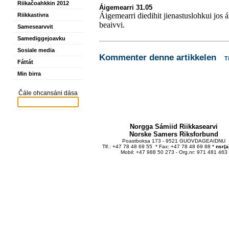
Riikačoahkkin 2012
Áigemearri 31.05
Áigemearri diedihit jienastuslohkui jos 
Riikkastivra
beaivvi.
Samesearvvit
Samediggejoavku
Sosiale media
Kommenter denne artikkelen
T
Fáttát
Min birra
Čále ohcansáni dása
Norgga Sámiid Riikkasearvi
Norske Samers Riksforbund
Poastboksa 173 - 9521 GUOVDAGEAIDNU
Tlf.: +47 78 48 69 55 * Fax: +47 78 48 69 88 *
nsr(a
Mobil: +47 988 50 273 - Org.nr: 971 481 463