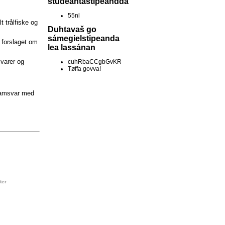
studeantastipeandda
55nl
t trålfiske og
Duhtavaš go
sámegielstipeanda
t forslaget om
lea lassánan
svarer og
cuhRbaCCgbGvKR
Tøffa govva!
 samsvar med
ter