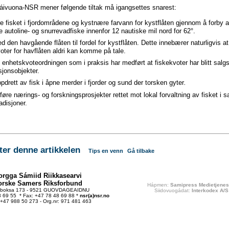
áivuona-NSR mener følgende tiltak må igangsettes snarest:
 fisket i fjordområdene og kystnære farvann for kystflåten gjennom å forby al
 autoline- og snurrevadfiske innenfor 12 nautiske mil nord for 62°.
 den havgående flåten til fordel for kystflåten. Dette innebærer naturligvis a
oter for havflåten aldri kan komme på tale.
enhetskvoteordningen som i praksis har medført at fiskekvoter har blitt salg
jonsobjekter.
pdrett av fisk i åpne merder i fjorder og sund der torsken gyter
.
øre nærings- og forskningsprosjekter rettet mot lokal forvaltning av fisket i
adisjoner.
r denne artikkelen
Tips en venn
Gå tilbake
orgga Sámiid Riikkasearvi
orske Samers Riksforbund
Hápmen:
Samipress Medietjenes
tboksa 173 - 9521 GUOVDAGEAIDNU
Siidovuogádat:
Interkodex A/S
48 69 55 * Fax: +47 78 48 69 88 *
nsr(a)nsr.no
 +47 988 50 273 - Org.nr: 971 481 463