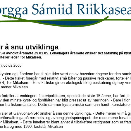
 å snu utviklinga
SR avholdt årsmøte 29.01.05. Lokallagets årsmøte ønsker økt satsning på kyst
orteller leder Tor Mikalsen.
: 06.02.2005
kysten og i fjordene har til alle tider vært en av hovednæringene for den sam
. - Dette fisket foregår med relativt små båter og passive redskaper, forteller l
, Tor Mikalsen. - Et slikt fiske gir en økologisk riktig beskatning og høy ve
k, mener Mikalsen.
forteller at endringer i fiskeripolitikken, spesielt de siste 15 årene, har ført til
v den minste kyst- og fjordflåten har blitt presset ut av næringen. - Bare i fjor
er fra fiskermantallet. Dette rammer kystsamiske samfunn hardt, konstaterer
n sier at Gáivuona-NSR ønsker å snu denne utviklinga. - Dette mener vi må g
eriforvaltninga på nærhets- og avhengighetsprinsippet, der ressursene forvalte
ier Mikalsen. - Dette innebærer blant annet å tilbakeføre rettigheter som er frat
e fra og med 1990, fastslår Mikalsen