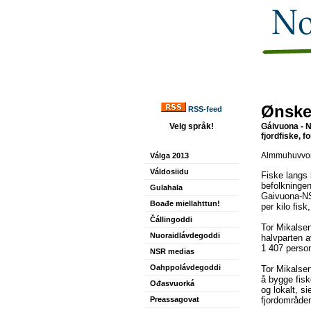
Ønsker
RSS-feed
Velg språk!
Gáivuona - N
fjordfiske, f
Almmuhuvvon
Válga 2013
Váldosiidu
Fiske langs 
befolkningen
Gulahala
Gaivuona-NSR
Boađe miellahttun!
per kilo fis
Čállingoddi
Tor Mikalsen 
Nuoraidlávdegoddi
halvparten a
1 407 person
NSR medias
Oahppolávdegoddi
Tor Mikalse
å bygge fisk
Ođasvuorká
og lokalt, s
Preassagovat
fjordområden