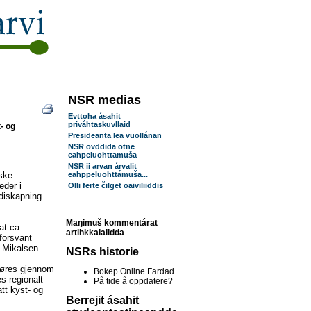
NSR medias
Evttoha ásahit
priváhtaskuvllaid
- og
Presideanta lea vuollánan
NSR ovddida otne
eahpeluohttamuša
NSR ii arvan árvalit
iske
eahppeluohttámuša...
eder i
Olli ferte čilget oaiviliiddis
rdiskapning
Maŋimuš kommentárat
 at ca.
artihkkalaiidda
 forsvant
 Mikalsen.
NSRs historie
jøres gjennom
Bokep Online Fardad
s regionalt
På tide å oppdatere?
att kyst- og
Berrejit ásahit