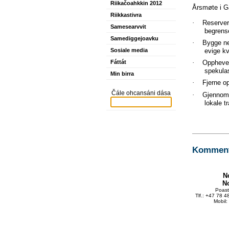
Riikačoahkkin 2012
Årsmøte i G
Riikkastivra
·
Reservere
Samesearvvit
begrense
Samediggejoavku
·
Bygge ned
Sosiale media
evige kv
Fáttát
·
Oppheve 
spekulas
Min birra
·
Fjerne op
Čále ohcansáni dása
·
Gjennomf
lokale tr
Kommente
N
N
Poas
Tlf.: +47 78 
Mobil: