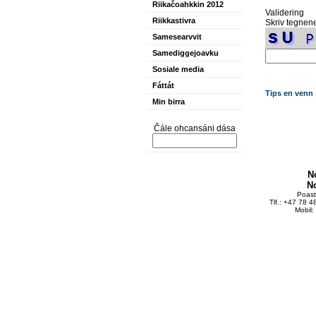
Riikačoahkkin 2012
Validering
Riikkastivra
Skriv tegnene
Samesearvvit
Samediggejoavku
Sosiale media
Fáttát
Tips en venn
Min birra
Čále ohcansáni dása
N
N
Poas
Tlf.: +47 78 
Mobil: