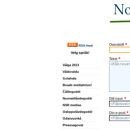
Overskrift
RSS-feed
Velg språk!
Tekst
Válga 2013
Váldosiidu
Gulahala
Boađe miellahttun!
Čállingoddi
Nuoraidlávdegoddi
Ditt navn
NSR medias
Oahppolávdegoddi
Din e-post
Ođasvuorká
Preassagovat