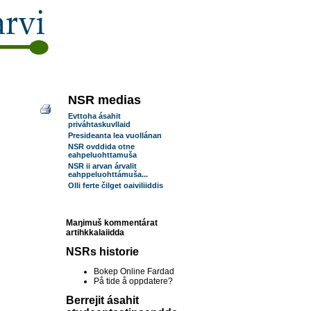
NSR medias
Evttoha ásahit
priváhtaskuvllaid
Presideanta lea vuollánan
NSR ovddida otne
eahpeluohttamuša
NSR ii arvan árvalit
eahppeluohttámuša...
Olli ferte čilget oaiviliiddis
Maŋimuš kommentárat
artihkkalaiidda
NSRs historie
Bokep Online Fardad
På tide å oppdatere?
Berrejit ásahit