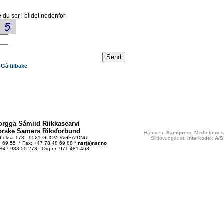
 du ser i bildet nedenfor
Gå tilbake
orgga Sámiid Riikkasearvi
orske Samers Riksforbund
Hápmen:
Samipress Medietjenes
tboksa 173 - 9521 GUOVDAGEAIDNU
Siidovuogádat:
Interkodex A/S
48 69 55 * Fax: +47 78 48 69 88 *
nsr(a)nsr.no
 +47 988 50 273 - Org.nr: 971 481 463