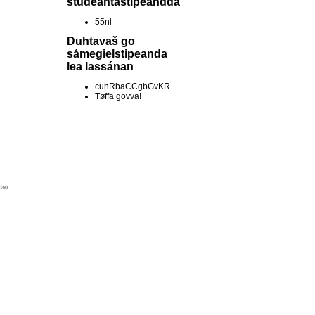
studeantastipeandda
55nl
Duhtavaš go
sámegielstipeanda
lea lassánan
cuhRbaCCgbGvKR
Tøffa govva!
ter