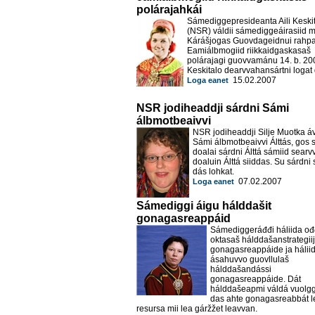
polárajahkái
Sámediggepresideanta Aili Keski
(NSR) váldii sámediggeáirasiid m
Kárášjogas Guovdageidnui rahpa
Eamiálbmogiid riikkaidgaskasaš
polárajagi guovvamánu 14. b. 2007
Keskitalo dearvvahansártni logat 
15.02.2007
Loga eanet
NSR jodiheaddji sárdni Sámi
álbmotbeaivvi
NSR jodiheaddji Silje Muotka áv
Sámi álbmotbeaivvi Álttás, gos 
doalai sárdni Álttá sámiid searvv
doaluin Álttá siiddas. Su sárdni 
dás lohkat.
07.02.2007
Loga eanet
Sámediggi áigu hálddašit
gonagasreappáid
Sámediggeráđđi háliida o
oktasaš hálddašanstrategii
gonagasreappáide ja hálii
ásahuvvo guovllulaš
hálddašandássi
gonagasreappáide. Dát
hálddašeapmi váldá vuolgg
das ahte gonagasreabbát l
resursa mii lea gáržžet leavvan.