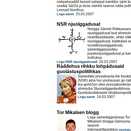
oahpaheaddit besset oahppat eambbo sámi kul
cealká Sáččá ja biras sámiid searvvi ođđa jođi
Lennart Nordhus.
25.03.2007
Loga eanet
NSR njuolggadusat
Norgga Sámiid Riikkasearv
njuolggadusat leat almmu
neahttasiidduide, sihke riik
njuolggadusat, báikkálaš se
vuođđonjuolggadusat,
sámediggejoavkku
joavkonjuolggadusat ja bar
instruksa.
20.03.2007
Loga NSR njuolggadusaid
Ráđđehus rihkku lohpádusaid
guolástuspolitihkas
Sámedikki presideanta Aili Keskit
(NSR) atná hui unohassan go rá
lea gohččon otne pressakonferán
almmuha Stuoradiggedieđáhusa n
Guolástusfatnasiid struktuvrapolit
16.03.2007
Loga eanet
Tor Mikalsen blogg
Loga sámediggeáirasa Tor
Mikalsen blogga Gáivuona
searvvi
interneahttasiiddus
vuonan