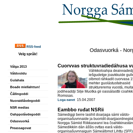
RSS-feed
Odasvuorká - Norg
Velg språk!
Cuorvvas struktuvradiedáhusa v
Válga 2013
Váhkkoloahpa deaivvaded
Váldosiidu
iešgudetge joavkkuide gul
olbmot ráhkadit cuorvasa 1
Gulahala
mehter guolástusfatnasiid
Boađe miellahttun!
strukturerema vuostá, muit
jodiheaddji Silje Muotka gii oassálasttii coahkk
Čállingoddi
Romssas.
15.04.2007
Loga eanet
Nuoraidlávdegoddi
NSR medias
Eambbo ruđat NSRii
Oahppolávdegoddi
Sámediggi berre lasihit doarjaga sámi váldo-
organisašuvnnaide ja buoridit doarjjaordnegiid
Ođasvuorká
Norgga Sámiid Riikkasearvi lea čoahkkinastán
Sámedikkiin dán áššis ovttas eará váldo-
Preassagovat
organisašuvnnaiguin Sámeálbmot Lihttu (SFF)