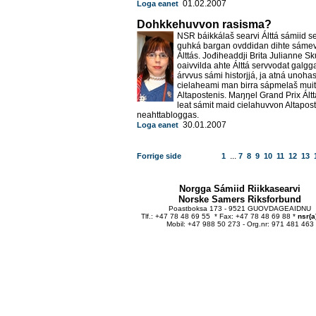
01.02.2007
Loga eanet
Dohkkehuvvon rasisma?
NSR báikkálaš searvi Álttá sámiid se
guhká bargan ovddidan dihte sáme
Álttás. Jođiheaddji Brita Julianne S
oaivvilda ahte Álttá servvodat galggaš
árvvus sámi historjjá, ja atná unoha
cielaheami man birra sápmelaš muita
Altapostenis. Maŋŋel Grand Prix Áltt
leat sámit maid cielahuvvon Altapos
neahttabloggas.
30.01.2007
Loga eanet
...
Forrige side
1
7
8
9
10
11
12
13
Norgga Sámiid Riikkasearvi
Norske Samers Riksforbund
Poastboksa 173 - 9521 GUOVDAGEAIDNU
Tlf.: +47 78 48 69 55 * Fax: +47 78 48 69 88 *
nsr(a
Mobil: +47 988 50 273 - Org.nr: 971 481 463