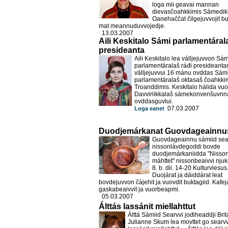
loga mii geavai mannan
dievasčoahkkimis Sámedikk
Oanehaččat čilgejuvvojit bu
mat meannuduvvojedje.
13.03.2007
Aili Keskitalo Sámi parlamentáral
presideanta
Aili Keskitalo lea válljejuvvon Sám
parlamentáralaš ráđi presideanta
válljejuvvui 16 mánu ovddas Sám
parlamentáralaš oktasaš čoahkki
Troanddimis. Keskitalo hálida vuo
Davviriikkalaš sámekonvenšuvnn
ovddasguvlui.
07.03.2007
Loga eanet
Duodjemárkanat Guovdageainnu
Guovdageainnu sámiid sea
nissonlávdegoddi bovde
duodjemárkaniidda "Nisso
máhttet" nissonbeaivvi nj
8. b. dii. 14-20 Kulturviesus
Duojárat ja dáiddárat leat
bovdejuvvon čájehit ja vuovdit buktagiid. Kafej
gaskabeaivvit ja vuorbeapmi.
05.03.2007
Álttás lassánit miellahttut
Álttá Sámiid Searvvi jođiheaddji Brit
Julianne Skum lea movttet go searvv