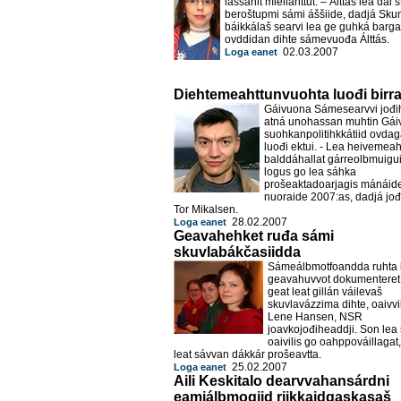
lassánit miellahttut. – Álttás lea dál 
beroštupmi sámi áššiide, dadjá Sk
báikkálaš searvi lea ge guhká barg
ovddidan dihte sámevuođa Álttás.
02.03.2007
Loga eanet
Diehtemeahttunvuohta luođi birr
Gáivuona Sámesearvvi jođi
atná unohassan muhtin Gá
suohkanpolitihkkátiid ovdag
luođi ektui. - Lea heivemeah
balddáhallat gárreolbmuigu
logus go lea sáhka
prošeaktadoarjagis mánáide
nuoraide 2007:as, dadjá jođ
Tor Mikalsen.
28.02.2007
Loga eanet
Geavahehket ruđa sámi
skuvlabákčasiidda
Sámeálbmotfoandda ruhta 
geavahuvvot dokumenteret s
geat leat gillán váilevaš
skuvlavázzima dihte, oaivvi
Lene Hansen
, NSR
joavkojođiheaddji.
Son lea
oaivilis go oahppováillagat
leat sávvan dákkár prošeavtta.
25.02.2007
Loga eanet
Aili Keskitalo dearvvahansárdni
eamiálbmogiid riikkaidgaskasaš