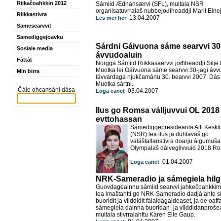
Riikačoahkkin 2012
Sámiid Ædnansærvi (SFL), muitala NSR
organisatuvrralaš nubbejođiheaddji Marit Einej
Riikkastivra
13.04.2007
Les mer her
Samesearvvit
Samediggejoavku
Sárdni Gáivuona sáme searvvi 30-
Sosiale media
ávvudoaluin
Fáttát
Norgga Sámiid Riikkasaervvi jođiheaddji Silje
Muotka lei Gáivuona sáme searvvi 30-jagi ávv
Min birra
lávvardaga njukčamánu 30. beaivvi 2007. Dás 
Muotka sártni.
Čále ohcansáni dása
03.04.2007
Loga eanet
Ilus go Romsa válljuvvui OL 2018
evttohassan
Sámediggepresideanta Aili Keskit
(NSR) lea ilus ja duhtavaš go
valáštallanstivra doarju áigumuša
Olympalaš dálvegilvvuid 2018 Ro
01.04.2007
Loga eanet
NRK-Sameradio ja sámegiela hil
Guovdageainnu sámiid searvvi jahkečoahkkim
lea imaštahtti go NRK-Sameradio dadjá ahte si
buoridit ja viiddidit fálaldagaideaset, ja de oaff
sámegiela dainna buoridan- ja viiddidanprošea
muitala stivrralahttu Káren Elle Gaup.