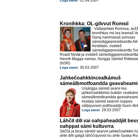
01.04.2007
Loga eanet
Kronihkka: OL-gilvvut Romsii
- Válljejehket Romssa, áv
kronihkas mii lea leamaš V
Gang nammasaš aviissas
sámediggepresideantta Aili
Keskitalo, ovddeš
sámediggepresideantta Sv
Roald Nystø ja ovddeš sámediggepresideantta
Henrik Magga namas, Norgga Sámiid Riikkase
(NSR)
30.03.2007
Loga eanet
Jahkečoahkkincealkámuš
sámeálbmotfoandda geavaheami
Unjárgga sámiid searvi lea
jahkečoahkkimis buktán cealkám
sámeálbmotfoandda geavaheami
muitala sámiid searvvi nuppes
válljejuvvon jođiheaddji Gunn-Brit
29.03.2007
Loga eanet
Láhčit dili vai oahpaheaddjiit bes
oahppat sámi kultuvrra
Sáččá ja biras sámiid searvvi jahkečoahkkin há
ahte dilli galgá láhččojuvvot nu ahte Gaska-R