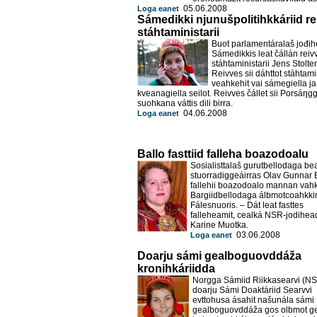
05.06.2008
Loga eanet
Sámedikki njunušpolitihkkáriid re
stáhtaministarii
Buot parlamentáralaš jođih
Sámedikkis leat čállán reiv
stáhtaministarii Jens Stolte
Reivves sii dáhttot stáhtami
veahkehit vai sámegiella ja
kveanagiella seilot. Reivves čállet sii Porsáŋg
suohkana váttis dili birra.
04.06.2008
Loga eanet
Ballo fasttiid falleha boazodoalu
Sosialisttalaš gurutbellodaga b
stuorradigge
áirras
Olav Gunnar 
fallehii boazodoalo mannan vah
Bargiidbellodaga álbmotcoahkki
Fálesnuoris. – Dát leat fasttes
falleheamit, cealká NSR-jodihead
Karine Muotka.
03.06.2008
Loga eanet
Doarju sámi gealboguovddáža
kronihkáriidda
Norgga Sámiid Riikkasearvi (N
doarju Sámi Doaktáriid Searvvi
evttohusa ásahit našunála sámi
gealboguovddáža gos olbmot g