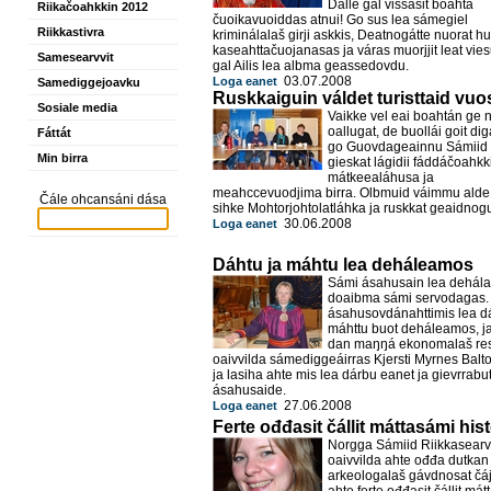
Dalle gal vissásit boahtá
Riikačoahkkin 2012
čuoikavuoiddas atnui! Go sus lea sámegiel
Riikkastivra
kriminálalaš girji askkis, Deatnogátte nuorat hu
kaseahttačuojanasas ja váras muorjjit leat vies
Samesearvvit
gal Ailis lea albma geassedovdu.
03.07.2008
Loga eanet
Samediggejoavku
Ruskkaiguin váldet turisttaid vuo
Sosiale media
Vaikke vel eai boahtán ge 
oallugat, de buollái goit dig
Fáttát
go Guovdageainnu Sámiid 
Min birra
gieskat lágidii fáddáčoahk
mátkeealáhusa ja
meahccevuodjima birra. Olbmuid váimmu alde 
Čále ohcansáni dása
sihke Mohtorjohtolatláhka ja ruskkat geaidnog
30.06.2008
Loga eanet
Dáhtu ja máhtu lea deháleamos
Sámi ásahusain lea dehál
doaibma sámi servodagas.
ásahusovdánahttimis lea dá
máhttu buot deháleamos, j
dan maŋŋá ekonomalaš res
oaivvilda sámediggeáirras Kjersti Myrnes Balt
ja lasiha ahte mis lea dárbu eanet ja gievrrabu
ásahusaide.
27.06.2008
Loga eanet
Ferte ođđasit čállit máttasámi hist
Norgga Sámiid Riikkasearv
oaivvilda ahte ođđa dutkan 
arkeologalaš gávdnosat čáj