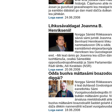
ahte ferte ođđasit čállit má
historjjá. Čájehuvvo ahte 
ássan ja guovlluid geavaheapmi lea mealgat b
ja eambbo dábálaš go dan maid dáčča dutkan 
lea jáhkkán.
24.06.2008
Loga eanet
Lihkusávaldagat Joavnna B.
Henriksenii!
Norgga Sámiid Riikkasearv
sávvá sámi juristii Joavnna
Bernhard Henriksenii lihku 
nammaduvvon ON:a ođđa
eamiálbmot-ekspeartaorgán
Henriksen lea Guovdageai
eret. –Mii leat rámis go Joavnna lea ožžon dán
luohttámuša, cealká Sámedikki
opposišuvdnajođiheaddji ja Sámi Parlamentár
Ráđi láhttu, Aili Keskitalo (NSR).
20.06.2008
Loga eanet
Ođđa buolva máttasámi boazodoal
diggái?
Norgga Sámiid Riikkasearv
ii leat duhtavaš čovdosiigu
eanetlohku Sámi
Vuoigatvuođalávdegottis II 
buktán máttasámi guvlui. N
árvalusa mielddisbuktit ah
buolva máttasámi boazodoallit šaddet golahit á
dáža dikkiin nannendihti iežaset vuoigatvuođai
18.06.2008
Loga eanet