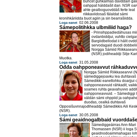
buhcet guhkálmas dávddain gal
oahppat hálddašit dan. NSR oai
ahte gealboguovddáš ferte leat
riikkaviidosaš fálaldat sámi
kronihkáriidda buot agiin ja sin bearrašiidda.
02.06.2008
Loga eanet
Sámepolitihkka ulbmiliid haga?
- Prinsihppadiedáhusas mii 
ovdanbiddjui, vuhtto cielgas
Bargiidbellodat ii hálit ovdd
servodagaid duodi dobbelii
Norgga Sámiid Riikkasearv
(NSR) jodiheaddji Silje Kar
Muotka.
31.05.2008
Loga eanet
Ođđa oahpponeavvut ráhkaduvvoj
Norgga Sámiid Riikkasearvvi (
sámediggejoavku lea duhtavaš
Sámedikki eanetlohku doarjjui 
oahpponeavvuid ráhkadit, vaik
soames ruhta geavahuvvo addit
oahpponeavvuid. – Sámediggi 
váldán sámi ohppiid ja oahpahe
duođas, cealká duhtavaš
Opposišuvnnajođiheaddji Sámedikkis Aili Kesk
(NSR).
30.05.2008
Loga eanet
Sámi geaidnogalbbaid vuordda
Sámediggeáirras Ann-Mari
Thomassen (NSR) ii loga S
geaidnodoaimmahagas loh