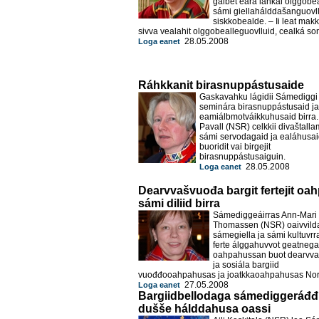
galbet eará láhkai olggobe
sámi giellahálddašanguovl
siskkobealde. – Ii leat mak
sivva vealahit olggobealleguovlluid, cealká so
28.05.2008
Loga eanet
Ráhkkanit birasnuppástusaide
Gaskavahku lágidii Sámediggi
seminára birasnuppástusaid ja
eamiálbmotváikkuhusaid birra. 
Pavall (NSR) celkkii divaštalla
sámi servodagaid ja ealáhusaid
buoridit vai birgejit
birasnuppástusaiguin.
28.05.2008
Loga eanet
Dearvvašvuođa bargit fertejit oa
sámi diliid birra
Sámediggeáirras Ann-Mari
Thomassen (NSR) oaivvild
sámegiella ja sámi kultuvr
ferte álggahuvvot geatnega
oahpahussan buot dearvv
ja sosiála bargiid
vuođđooahpahusas ja joatkkaoahpahusas No
27.05.2008
Loga eanet
Bargiidbellodaga sámediggeráđđi
dušše hálddahusa oassi