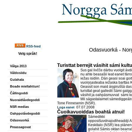
RSS-feed
Odasvuorká - Norg
Velg språk!
Turisttat berrejit vásihit sámi kult
Válga 2013
Sus gal livčče dárbu vuolgit ávdi
Váldosiidu
nu ahte beasašii leat eanet fárr
iežas isidiin. Dán geasi soai goit
Gulahala
vuoiŋŋasteaba iežaska barttas 
Boađe miellahttun!
Geassit son maid áŋgiruššá das
turisttat geat galledit Sámi galg
Čállingoddi
vásihit ja oahpásmuvvat
sámi ku
Mii ságastalaimet sámediggeáir
Nuoraidlávdegoddi
Tone Finnesenin (NSR).
NSR medias
07.07.2008
Loga eanet
Čuoikavuoiddas boahtá atnui!
Oahppolávdegoddi
Sámedikki
Ođasvuorká
opposišuvdnajođiheaddji Ai
Keskitalo (NSR) lea plánen
Preassagovat
golahit Sámis oktan bearraš