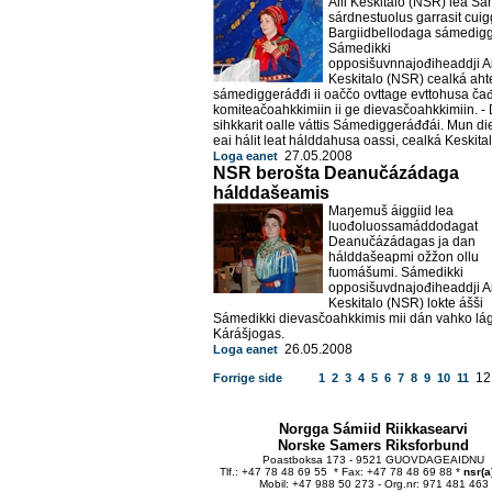
Aili Keskitalo (NSR) lea Sá
sárdnestuolus garrasit cui
Bargiidbellodaga sámedigg
Sámedikki
opposišuvnnajođiheaddji Ai
Keskitalo (NSR) cealká aht
sámediggeráđđi ii oaččo ovttage evttohusa ča
komiteačoahkkimiin ii ge dievasčoahkkimiin. - 
sihkkarit oalle váttis Sámediggeráđđái. Mun di
eai hálit leat hálddahusa oassi, cealká Keskital
27.05.2008
Loga eanet
NSR berošta Deanučázádaga
hálddašeamis
Maŋemuš áiggiid lea
luođoluossamáddodagat
Deanučázádagas ja dan
hálddašeapmi ožžon ollu
fuomášumi. Sámedikki
opposišuvdnajođiheaddji Ai
Keskitalo (NSR) lokte ášši
Sámedikki dievasčoahkkimis mii dán vahko lá
Kárášjogas.
26.05.2008
Loga eanet
12
Forrige side
1
2
3
4
5
6
7
8
9
10
11
Norgga Sámiid Riikkasearvi
Norske Samers Riksforbund
Poastboksa 173 - 9521 GUOVDAGEAIDNU
Tlf.: +47 78 48 69 55 * Fax: +47 78 48 69 88 *
nsr(a
Mobil: +47 988 50 273 - Org.nr: 971 481 463