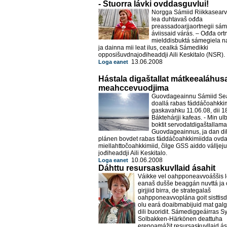
- Stuorra lávki ovddasguvlui!
Norgga Sámiid Riikkasearv
lea duhtavaš ođđa
preassadoarjjaortnegii sám
áviissaid várás. – Ođđa ort
mielddisbuktá sámegiela 
ja dainna mii leat ilus, cealká Sámedikki
opposišuvdnajođiheaddji Aili Keskitalo (NSR).
13.06.2008
Loga eanet
Hástala digaštallat mátkeealáhusa
meahccevuodjima
Guovdageainnu Sámiid Sea
doallá rabas fáddáčoahkkima
gaskavahku 11.06.08, dii 1
Báktehárjji kafeas. - Min ul
boktit servodatdigaštallama
Guovdageainnus, ja dan dih
plánen bovdet rabas fáddáčoahkkimiidda ovda
miellahttočoahkkimiid, čilge GSS aiddo válljej
jođiheaddji Aili Keskitalo.
10.06.2008
Loga eanet
Dáhttu resursaskuvllaid ásahit
Váikke vel oahpponeavvoáššis 
eanaš dušše beaggán nuvttá ja
girjjiid birra, de strategalaš
oahpponeavvoplána goit sisttisd
olu eará doaibmabijuid mat galg
dili buoridit. Sámediggeáirras 
Solbakken-Härkönen deattuha
erenoamážit resursaskuvllaid á