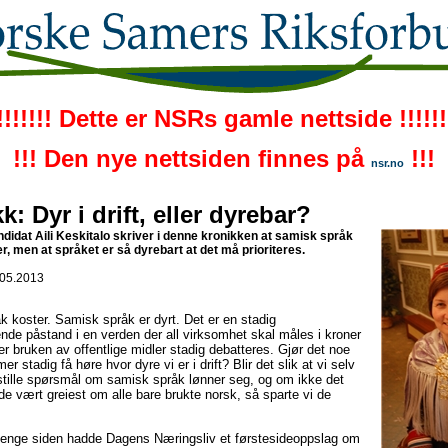
!!!!!!! Dette er NSRs gamle nettside !!!!!!
!!! Den nye nettsiden finnes på
!!!
nsr.no
k: Dyr i drift, eller dyrebar?
didat Aili Keskitalo skriver i denne kronikken at samisk språk
r, men at språket er så dyrebart at det må prioriteres.
.05.2013
 koster. Samisk språk er dyrt. Det er en stadig
nde påstand i en verden der all virksomhet skal måles i kroner
er bruken av offentlige midler stadig debatteres. Gjør det noe
 stadig få høre hvor dyre vi er i drift? Blir det slik at vi selv
stille spørsmål om samisk språk lønner seg, og om ikke det
de vært greiest om alle bare brukte norsk, så sparte vi de
 lenge siden hadde Dagens Næringsliv et førstesideoppslag om