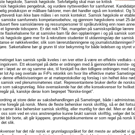
te høgskole, Samisk høgskole. Selvfølgelig skal man se kritisk
isk høgskoles pengebruk, og vurdere nytteverdien for samfunnet. Kandidatp
pelig produksjon er målbare faktorer, men det handler også om kontekst. Og 
tteverdi kan ikke bare måles i en norsk kontekst. Samisk høgskole er etablert
det samiske samfunnets kompetansebehov, og gjennom høgskolens snart 25-åri
usert flere samisklærere og ressurspersoner til språkutvikling enn noen annen
 i et lignende tidsspenn. Er det nok? Nei, mangelen på samiskspråklige lærere e
ste flaskehalsene for at samiske barn får den opplæringen i og på samisk som
isk høgskole gjøre mer for å rekruttere studenter til utdanningsløp der samisk
anse er nøkkelverdier, slik som lærerutdanningene og journalistutdanningen? 
øre. Søkertallene bør gi grunn til stor bekymring for både ledelsen og styret 
tinget kan samisk språk kveles i en iver etter å være en effektiv vedtaks- 
ingskvern. Ett eksempel på dette er ordningen med å gjennomføre komite- o
 i løpet av en og samme uke, til forskjell fra den tidligere ordningen med se
r lot Ap seg overtale av FrPs retorikk om hvor lite effektive møter Sameting
v denne effektiviseringen er at møteprotokoller og forslag i sin helhet ikke nø
på samisk ved plenumsmøtenes start. Representantene bruker derfor de norsks
e som saksgrunnlag. Ikke overraskende har det ofte konsekvenser for hvilket
regår på, kanskje derav kom begrepet ”Norske-tinget”.
fordring at store deler av saksbehandlingen på Sametinget, både i administra
kerne foregår på norsk. Mens de fleste behersker norsk skriftlig, så er det forts
 samer ikke behersker samisk skriftlig, eller muntlig for den del. Men er det 
oss som ved en viss anstrengelse kunne brukt samisk skriftlig, velger det bo
det blir borte, alt går kjappere, grunnlagsdokumentene er som regel på norsk 
 det slik.
kvenser har det når norsk er grunnlagsspråket for det meste av arbeidet vi g