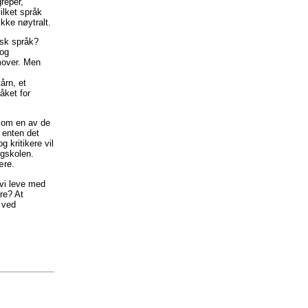
greper,
ilket språk
kke nøytralt.
isk språk?
 og
amover. Men
årn, et
åket for
 som en av de
 enten det
 kritikere vil
øgskolen.
ære.
 vi leve med
ere? At
 ved