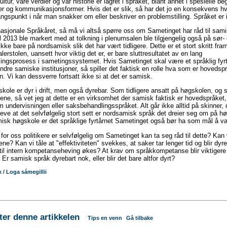
ultur, våre verdier og vår historie er lagret i språket, blant annet i spesielle be
r og kommunikasjonsformer. Hvis det er slik, så har det jo en konsekvens hv
ngspunkt i når man snakker om eller beskriver en problemstilling. Språket er i
nasjonale Språkåret, så må vi altså spørre oss om Sametinget har råd til sam
l 2013 ble markert med at tolkning i plenumsalen ble tilgjengelig også på sør-
ikke bare på nordsamisk slik det har vært tidligere. Dette er et stort skritt fr
lerstolen, uansett hvor viktig det er, er bare sluttresultatet av en lang
ngsprosess i sametingssystemet. Hvis Sametinget skal være et språklig fyrt
 andre samiske institusjoner, så spiller det faktisk en rolle hva som er hovedspr
. Vi kan dessverre fortsatt ikke si at det er samisk.
ole er dyr i drift, men også dyrebar. Som tidligere ansatt på høgskolen, og
ene, så vet jeg at dette er en virksomhet der samisk faktisk er hovedspråket,
m undervisningen eller saksbehandlingsspråket. Alt går ikke alltid på skinner, og
eve at det selvfølgelig stort sett er nordsamisk språk det dreier seg om på h
misk høgskole er det språklige fyrtårnet Sametinget også bør ha som mål å v
 for oss politikere er selvfølgelig om Sametinget kan ta seg råd til dette? Kan
e? Kan vi tåle at "effektiviteten" svekkes, at saker tar lenger tid og blir dyr
til intern kompetanseheving økes? At krav om språkkompetanse blir viktigere
 Er samisk språk dyrebart nok, eller blir det bare altfor dyrt?
 / Loga sámegillii
r denne artikkelen
Tips en venn
Gå tilbake