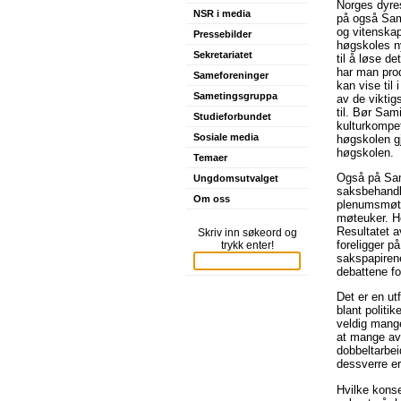
Norges dyres
NSR i media
på også Sam
og vitenska
Pressebilder
høgskoles ny
Sekretariatet
til å løse 
har man prod
Sameforeninger
kan vise til
Sametingsgruppa
av de viktig
til. Bør Sam
Studieforbundet
kulturkompet
Sosiale media
høgskolen gj
høgskolen.
Temaer
Også på Same
Ungdomsutvalget
saksbehandl
Om oss
plenumsmøter
møteuker. He
Resultatet a
Skriv inn søkeord og
foreligger 
trykk enter!
sakspapiren
debattene fo
Det er en ut
blant politi
veldig mange
at mange av 
dobbeltarbei
dessverre er
Hvilke konse