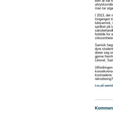
selv at vår k
uttrykksmåte
man tar utga
I 2013, det 
Inngangen ti
lulesamisk, 
språket på ta
saksbehandli
forbilde for
virksomheten
Samisk høgsk
dyre student
dreier seg o
gjerne fremh
Likevel, Sa
Utfordringen
konsekvensen
kostnadene 
rekruttering?
Les på samisk
Kommente