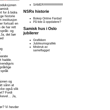
SAMER!!!!!!!!!!!!!!!!!!!!!!!!!!
roduksjonen
Samisk
NSRs historie
 for å bidra
ge historie
Bokep Online Fardad
 institusjon
På tide å oppdatere?
r fortsatt en
 de har rett
Samisk hus i Oslo
 språk- og
jubilerer
Ja, det bør
ved
Grafikken
Jubileumsgrafikk
Misbruk av
og
sameflagget
g
parate
et hadde.
dvendigvis
pråklige
 språk
sjonen og
att sånn at
ikke også slik
rt? Fordi
likevel… Ja,
jør? Vi hevder