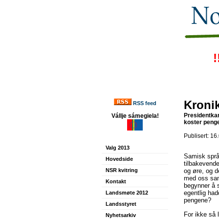
!
Kronik
RSS feed
Presidentkan
Vállje sámegiela!
koster penge
Publisert: 16
Valg 2013
Samisk språk
Hovedside
tilbakevende
NSR kvitring
og øre, og d
med oss samer
Kontakt
begynner å 
egentlig had
Landsmøte 2012
pengene?
Landsstyret
For ikke så
Nyhetsarkiv