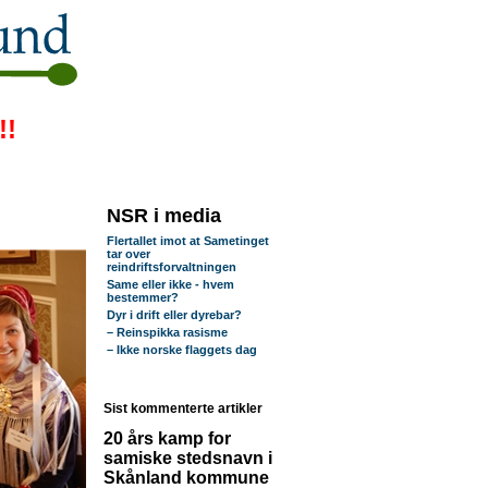
!!
NSR i media
Flertallet imot at Sametinget
tar over
reindriftsforvaltningen
Same eller ikke - hvem
bestemmer?
Dyr i drift eller dyrebar?
– Reinspikka rasisme
– Ikke norske flaggets dag
Sist kommenterte artikler
20 års kamp for
samiske stedsnavn i
Skånland kommune