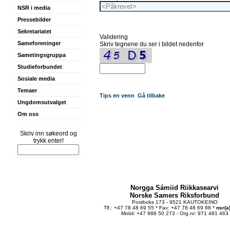
NSR i media
Pressebilder
Sekretariatet
Validering
Sameforeninger
Skriv tegnene du ser i bildet nedenfor
Sametingsgruppa
Studieforbundet
Sosiale media
Temaer
Tips en venn
Gå tilbake
Ungdomsutvalget
Om oss
Skriv inn søkeord og
trykk enter!
Norgga Sámiid Riikkasearvi
Norske Samers Riksforbund
Postboks 173 - 9521 KAUTOKEINO
Tlf.: +47 78 48 69 55 * Fax: +47 78 48 69 88 *
nsr(a
Mobil: +47 988 50 273 - Org.nr: 971 481 463