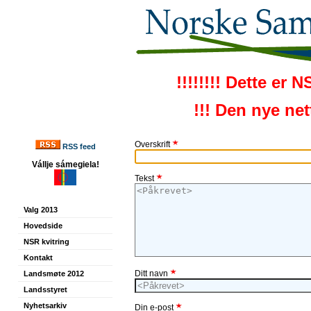
!!!!!!!! Dette er 
!!! Den nye ne
Overskrift
RSS feed
Vállje sámegiela!
Tekst
Valg 2013
Hovedside
NSR kvitring
Kontakt
Ditt navn
Landsmøte 2012
Landsstyret
Nyhetsarkiv
Din e-post