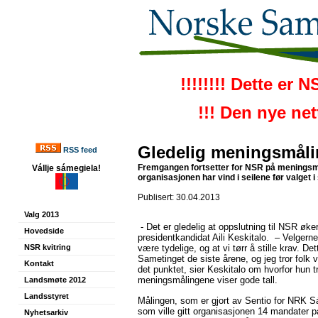
!!!!!!!! Dette er 
!!! Den nye ne
Gledelig meningsmål
RSS feed
Fremgangen fortsetter for NSR på meningsm
Vállje sámegiela!
organisasjonen har vind i seilene før valget 
Publisert: 30.04.2013
Valg 2013
- Det er gledelig at oppslutning til NSR øke
Hovedside
presidentkandidat Aili Keskitalo. – Velgerne
NSR kvitring
være tydelige, og at vi tørr å stille krav. De
Sametinget de siste årene, og jeg tror folk v
Kontakt
det punktet, sier Keskitalo om hvorfor hun t
meningsmålingene viser gode tall.
Landsmøte 2012
Landsstyret
Målingen, som er gjort av Sentio for NRK S
som ville gitt organisasjonen 14 mandater p
Nyhetsarkiv