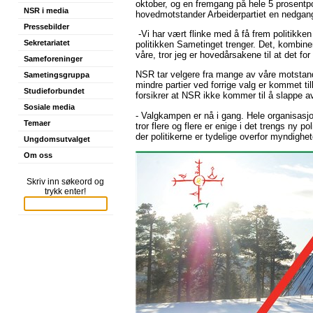
oktober, og en fremgang på hele 5 prosentp
NSR i media
hovedmotstander Arbeiderpartiet en nedgang
Pressebilder
-Vi har vært flinke med å få frem politikken v
Sekretariatet
politikken Sametinget trenger. Det, kombiner
våre, tror jeg er hovedårsakene til at det fo
Sameforeninger
NSR tar velgere fra mange av våre motstand
Sametingsgruppa
mindre partier ved forrige valg er kommet t
Studieforbundet
forsikrer at NSR ikke kommer til å slappe 
Sosiale media
- Valgkampen er nå i gang. Hele organisasjon
Temaer
tror flere og flere er enige i det trengs ny 
der politikerne er tydelige overfor myndighet
Ungdomsutvalget
Om oss
Skriv inn søkeord og
trykk enter!