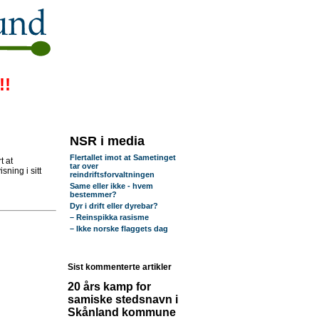
!!
NSR i media
Flertallet imot at Sametinget
t at
tar over
ning i sitt
reindriftsforvaltningen
Same eller ikke - hvem
bestemmer?
Dyr i drift eller dyrebar?
– Reinspikka rasisme
– Ikke norske flaggets dag
Sist kommenterte artikler
20 års kamp for
samiske stedsnavn i
Skånland kommune