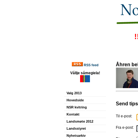
!
Åhren be
RSS feed
Vállje sámegiela!
Valg 2013
Hovedside
Send tips
NSR kvitring
Kontakt
Til e-post:
Landsmøte 2012
Fra e-post:
Landsstyret
Nyhetsarkiv