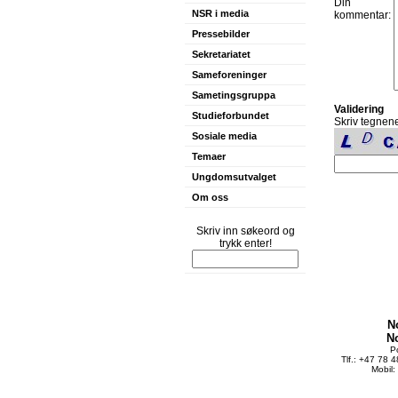
Din
NSR i media
kommentar:
Pressebilder
Sekretariatet
Sameforeninger
Sametingsgruppa
Validering
Studieforbundet
Skriv tegnene
Sosiale media
Temaer
Ungdomsutvalget
Om oss
Skriv inn søkeord og
trykk enter!
N
N
P
Tlf.: +47 78 
Mobil: