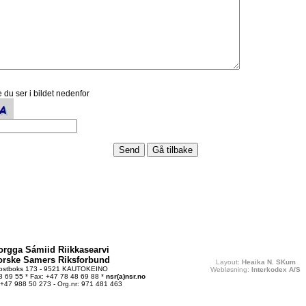
 du ser i bildet nedenfor
orgga Sámiid Riikkasearvi
orske Samers Riksforbund
Layout:
Heaika N. SKum
ostboks 173 - 9521 KAUTOKEINO
Webløsning:
Interkodex A/S
48 69 55 * Fax: +47 78 48 69 88 *
nsr(a)nsr.no
 +47 988 50 273 - Org.nr: 971 481 463