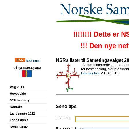
!!!!!!!! Dette er 
!!! Den nye ne
NSRs lister til Sametingsvalget 2
RSS feed
- Vi har utmerkede kandidater 
Vállje sámegiela!
før høstens valg, sier president
23.04.2013
Les mer her
Valg 2013
Hovedside
NSR kvitring
Send tips
Kontakt
Landsmøte 2012
Til e-post:
Landsstyret
Nyhetsarkiv
Fra e-post: