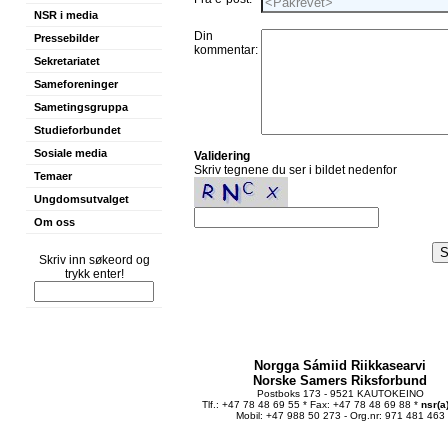
NSR i media
Din
Pressebilder
kommentar:
Sekretariatet
Sameforeninger
Sametingsgruppa
Studieforbundet
Sosiale media
Validering
Skriv tegnene du ser i bildet nedenfor
Temaer
Ungdomsutvalget
Om oss
Skriv inn søkeord og
trykk enter!
Norgga Sámiid Riikkasearvi
Norske Samers Riksforbund
Postboks 173 - 9521 KAUTOKEINO
Tlf.: +47 78 48 69 55 * Fax: +47 78 48 69 88 *
nsr(a
Mobil: +47 988 50 273 - Org.nr: 971 481 463