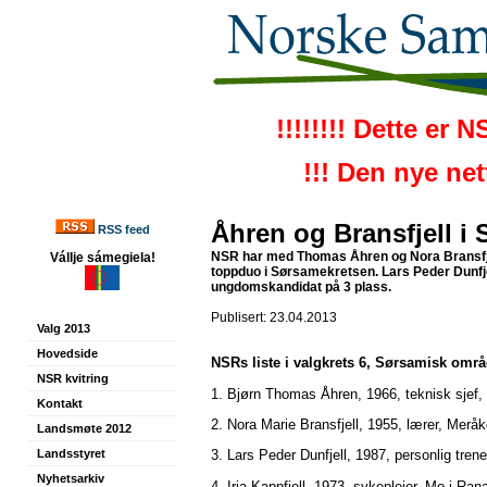
!!!!!!!! Dette er 
!!! Den nye ne
Åhren og Bransfjell i
RSS feed
NSR har med Thomas Åhren og Nora Bransfje
Vállje sámegiela!
toppduo i Sørsamekretsen. Lars Peder Dunfje
ungdomskandidat på 3 plass.
Publisert: 23.04.2013
Valg 2013
Hovedside
NSRs liste i valgkrets 6, Sørsamisk omr
NSR kvitring
1. Bjørn Thomas Åhren, 1966, teknisk sjef
Kontakt
2. Nora Marie Bransfjell, 1955, lærer, Meråk
Landsmøte 2012
Landsstyret
3. Lars Peder Dunfjell, 1987, personlig tren
Nyhetsarkiv
4. Irja Kappfjell, 1973, sykepleier, Mo i Ran