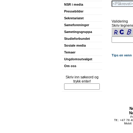
NSR i media
Pressebilder
Sekretariatet
Validering
Sameforeninger
Skriv tegnene
Sametingsgruppa
Studieforbundet
Sosiale media
Temaer
Tips en venn
Ungdomsutvalget
Om oss
Skriv inn søkeord og
trykk enter!
N
N
P
Tlf.: +47 78 
Mobil: