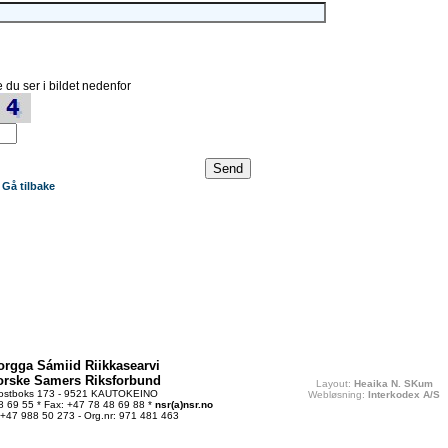
 du ser i bildet nedenfor
Gå tilbake
orgga Sámiid Riikkasearvi
orske Samers Riksforbund
Layout:
Heaika N. SKum
ostboks 173 - 9521 KAUTOKEINO
Webløsning:
Interkodex A/S
48 69 55 * Fax: +47 78 48 69 88 *
nsr(a)nsr.no
 +47 988 50 273 - Org.nr: 971 481 463