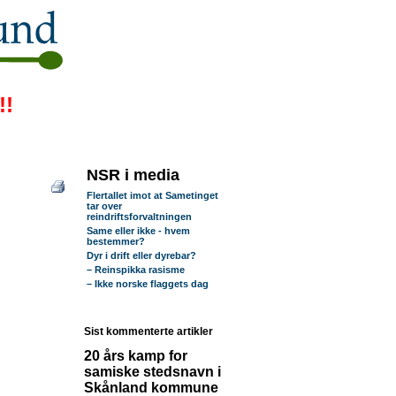
!!
NSR i media
Flertallet imot at Sametinget
tar over
reindriftsforvaltningen
Same eller ikke - hvem
bestemmer?
Dyr i drift eller dyrebar?
– Reinspikka rasisme
– Ikke norske flaggets dag
Sist kommenterte artikler
20 års kamp for
samiske stedsnavn i
Skånland kommune