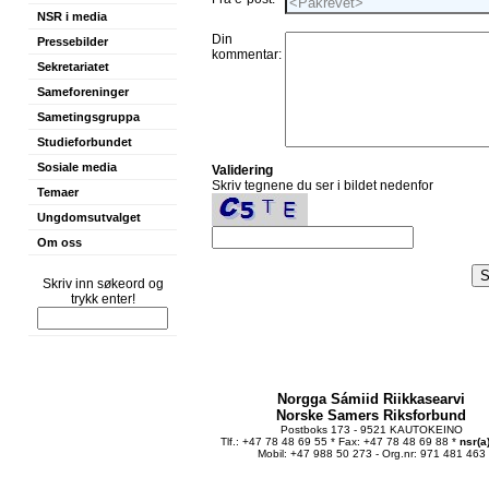
NSR i media
Din
Pressebilder
kommentar:
Sekretariatet
Sameforeninger
Sametingsgruppa
Studieforbundet
Sosiale media
Validering
Skriv tegnene du ser i bildet nedenfor
Temaer
Ungdomsutvalget
Om oss
Skriv inn søkeord og
trykk enter!
Norgga Sámiid Riikkasearvi
Norske Samers Riksforbund
Postboks 173 - 9521 KAUTOKEINO
Tlf.: +47 78 48 69 55 * Fax: +47 78 48 69 88 *
nsr(a
Mobil: +47 988 50 273 - Org.nr: 971 481 463