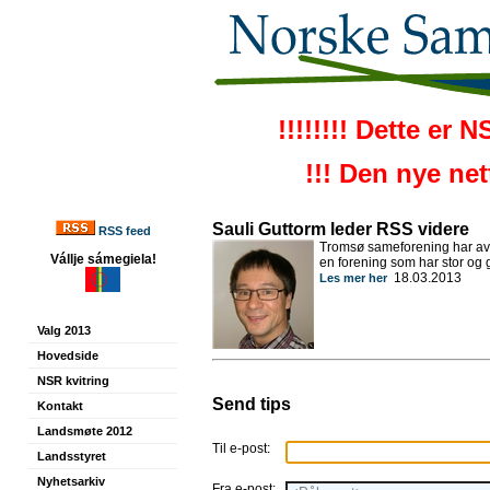
!!!!!!!! Dette er 
!!! Den nye ne
Sauli Guttorm leder RSS videre
RSS feed
Tromsø sameforening har avhol
Vállje sámegiela!
en forening som har stor og g
18.03.2013
Les mer her
Valg 2013
Hovedside
NSR kvitring
Send tips
Kontakt
Landsmøte 2012
Til e-post:
Landsstyret
Nyhetsarkiv
Fra e-post: