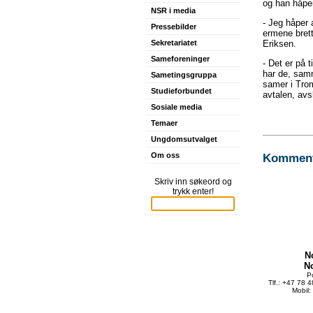
og han håpe
NSR i media
- Jeg håper 
Pressebilder
ermene brett
Eriksen.
Sekretariatet
Sameforeninger
- Det er på 
har de, sam
Sametingsgruppa
samer i Trom
Studieforbundet
avtalen, avs
Sosiale media
Temaer
Ungdomsutvalget
Kommente
Om oss
Skriv inn søkeord og
trykk enter!
N
N
P
Tlf.: +47 78 
Mobil: