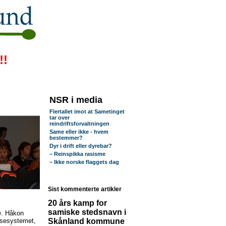
!!
NSR i media
Flertallet imot at Sametinget
tar over
reindriftsforvaltningen
Same eller ikke - hvem
bestemmer?
Dyr i drift eller dyrebar?
– Reinspikka rasisme
– Ikke norske flaggets dag
Sist kommenterte artikler
20 års kamp for
samiske stedsnavn i
sø. Håkon
elsesystemet,
Skånland kommune