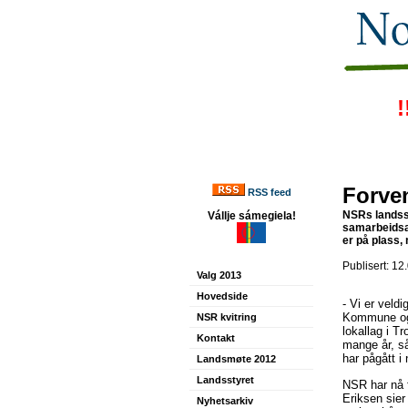
!
Forven
RSS feed
NSRs landsst
Vállje sámegiela!
samarbeidsa
er på plass,
Publisert: 12
Valg 2013
Hovedside
- Vi er veld
Kommune og S
NSR kvitring
lokallag i 
Kontakt
mange år, så
har pågått i
Landsmøte 2012
Landsstyret
NSR har nå f
Eriksen sier
Nyhetsarkiv