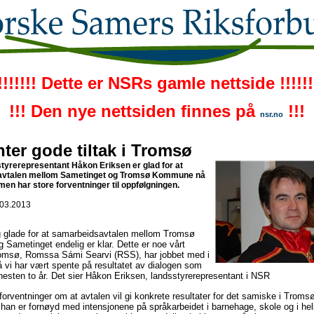
!!!!!!! Dette er NSRs gamle nettside !!!!!!
!!! Den nye nettsiden finnes på
!!!
nsr.no
ter gode tiltak i Tromsø
yrerepresentant Håkon Eriksen er glad for at
vtalen mellom Sametinget og Tromsø Kommune nå
 men har store forventninger til oppfølgningen.
.03.2013
ig glade for at samarbeidsavtalen mellom Tromsø
ametinget endelig er klar. Dette er noe vårt
Tromsø, Romssa Sámi Searvi (RSS), har jobbet med i
 vi har vært spente på resultatet av dialogen som
 nesten to år. Det sier Håkon Eriksen, landsstyrerepresentant i NSR
orventninger om at avtalen vil gi konkrete resultater for det samiske i Trom
 han er fornøyd med intensjonene på språkarbeidet i barnehage, skole og i h