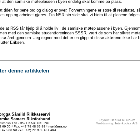
r at den samiske møteplassen i byen endelig skal komme på plass.
at tiden for pene ord og dialog er over. Forventningene er store til resultatet, 
es opp og arbeidet gjøres. Fra NSR sin side skal vi bidra til at planene følges
tide at RSS får hjelp til å holde liv i de samiske møteplassene i byen. Gjenn
men med den samiske studentforeningen SSSR, vært de som har sikret møte
sø året gjennom. Jeg regner med det er en glipp at disse aktørene ikke har bl
lutter Eriksen.
r denne artikkelen
orgga Sámiid Riikkasearvi
orske Samers Riksforbund
Layout:
Heaika N. SKum
ostboks 173 - 9521 KAUTOKEINO
Webløsning:
Interkodex A/S
48 69 55 * Fax: +47 78 48 69 88 *
nsr(a)nsr.no
 +47 988 50 273 - Org.nr: 971 481 463