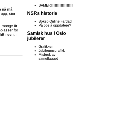
SAMER!!!!!!!!!!!!!!!!!!!!!!!!!!
så nå må
NSRs historie
 opp, sier
Bokep Online Fardad
På tide å oppdatere?
om mange år
plasser for
Samisk hus i Oslo
itt nevnt i
jubilerer
Grafikken
Jubileumsgrafikk
Misbruk av
sameflagget