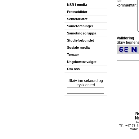
Din
NSR i media
kommentar:
Pressebilder
Sekretariatet
Sameforeninger
Sametingsgruppa
Validering
Studieforbundet
Skriv tegnene
Sosiale media
Temaer
Ungdomsutvalget
Om oss
Skriv inn søkeord og
trykk enter!
N
N
P
Tlf.: +47 78 
Mobil: