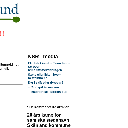
!!
NSR i media
Flertallet imot at Sametinget
lturmelding,
tar over
 full.
reindriftsforvaltningen
Same eller ikke - hvem
bestemmer?
Dyr i drift eller dyrebar?
– Reinspikka rasisme
– Ikke norske flaggets dag
Sist kommenterte artikler
20 års kamp for
samiske stedsnavn i
Skånland kommune