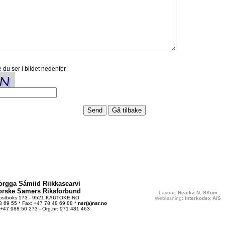
 du ser i bildet nedenfor
orgga Sámiid Riikkasearvi
orske Samers Riksforbund
Layout:
Heaika N. SKum
ostboks 173 - 9521 KAUTOKEINO
Webløsning:
Interkodex A/S
48 69 55 * Fax: +47 78 48 69 88 *
nsr(a)nsr.no
 +47 988 50 273 - Org.nr: 971 481 463