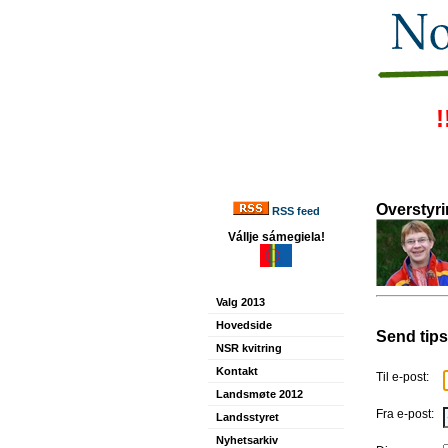
!
Overstyri
RSS feed
Vállje sámegiela!
Valg 2013
Hovedside
Send tips
NSR kvitring
Kontakt
Til e-post:
Landsmøte 2012
Fra e-post:
Landsstyret
Nyhetsarkiv