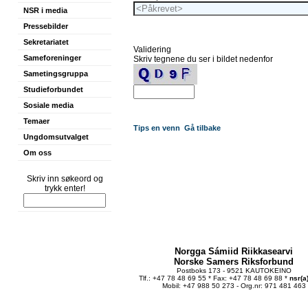
NSR i media
Pressebilder
Sekretariatet
Validering
Sameforeninger
Skriv tegnene du ser i bildet nedenfor
Sametingsgruppa
Studieforbundet
Sosiale media
Temaer
Tips en venn
Gå tilbake
Ungdomsutvalget
Om oss
Skriv inn søkeord og
trykk enter!
Norgga Sámiid Riikkasearvi
Norske Samers Riksforbund
Postboks 173 - 9521 KAUTOKEINO
Tlf.: +47 78 48 69 55 * Fax: +47 78 48 69 88 *
nsr(a
Mobil: +47 988 50 273 - Org.nr: 971 481 463