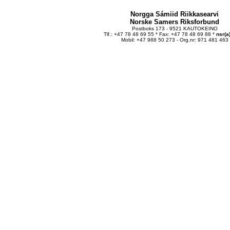
Norgga Sámiid Riikkasearvi
Norske Samers Riksforbund
Postboks 173 - 9521 KAUTOKEINO
Tlf.: +47 78 48 69 55 * Fax: +47 78 48 69 88 *
nsr(a
Mobil: +47 988 50 273 - Org.nr: 971 481 463