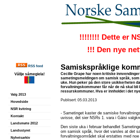
!!!!!!!! Dette er 
!!! Den nye ne
Samiskspråklige komm
RSS feed
Cecilie Grape har noen kritiske innvendinger 
Vállje sámegiela!
sametingsmeldingen om samisk språk, som bl
uke. Hun peker på den store usikkerheten d
forvaltningskommuner får når de nå skal bli 
ressurskommuner. Hva er innholdet i det ny
Valg 2013
Publisert: 05.03.2013
Hovedside
NSR kvitring
- Sametinget kaster de samiske forvaltning
Kontakt
uvisse, det sier NSRs 1. vara i Gáisi valgkr
Landsmøte 2012
Den siste uka i februar behandlet Sametin
Landsstyret
om samisk språk, hvor det varsles at det 
forvaltningsområdet skal erstattes med no
Nyhetsarkiv