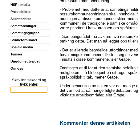
en ressurskommuneordning.
NSR i media
- Problemet med dette er at sametingsmeld
Pressebilder
ressurskommuneordningen skal inneholde. S
ordningen at disse kommunene sliter med r
Sekretariatet
kommuner i de tradisjonelle samiske område
Sameforeninger
være prioritert i konkurransen om språkres
Sametingsgruppa
- Sametingsrådet må avklare hva ressurskom
Studieforbundet
omkring dette. Det man nå legger opp til er å
Sosiale media
- Det er allerede betydelige utfordringer me
forvaltningskommunene. Dette i seg selv vis
Temaer
innsats i disse kommunene, sier Grape.
Ungdomsutvalget
Ordningen er til for at den samiske befolkni
Om oss
muligheten til å bli betjent på sitt eget sp
språkpolitisk tiltak, mener Grape.
Skriv inn søkeord og
trykk enter!
Under behandling av saken var det mange a
det var flott at så mange fulgte debatten, o
viktigste arbeidsområder, sier Grape.
Kommenter denne artikkelen