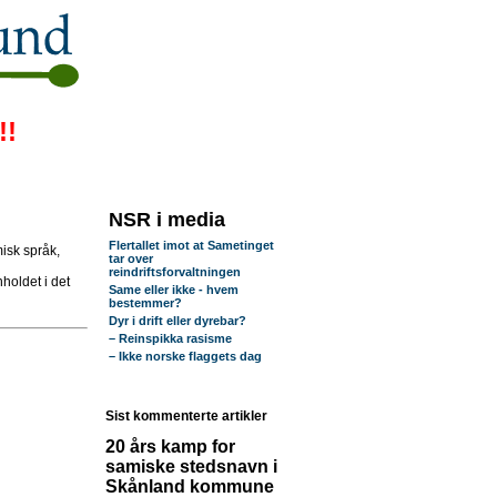
!!
NSR i media
Flertallet imot at Sametinget
isk språk,
tar over
reindriftsforvaltningen
holdet i det
Same eller ikke - hvem
bestemmer?
Dyr i drift eller dyrebar?
– Reinspikka rasisme
– Ikke norske flaggets dag
Sist kommenterte artikler
20 års kamp for
samiske stedsnavn i
Skånland kommune