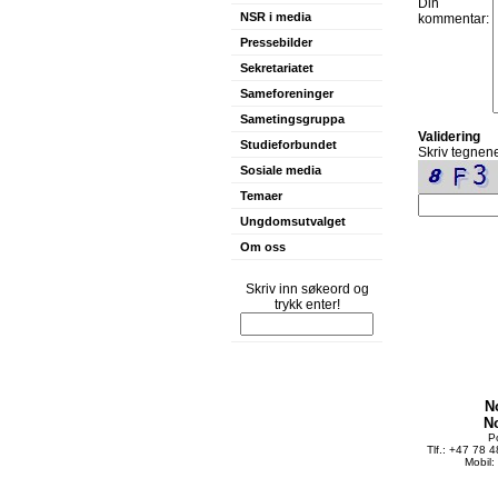
Din
NSR i media
kommentar:
Pressebilder
Sekretariatet
Sameforeninger
Sametingsgruppa
Validering
Studieforbundet
Skriv tegnene
Sosiale media
Temaer
Ungdomsutvalget
Om oss
Skriv inn søkeord og
trykk enter!
N
N
P
Tlf.: +47 78 
Mobil: