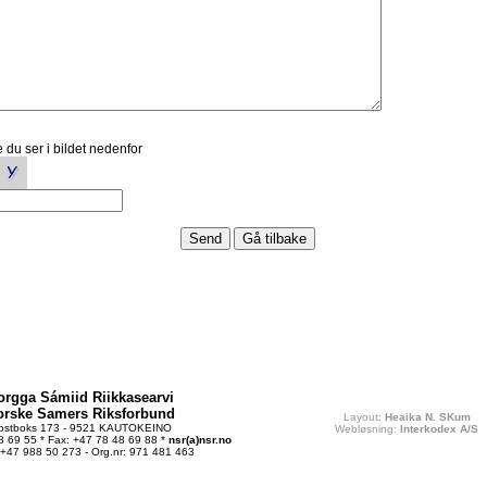
 du ser i bildet nedenfor
orgga Sámiid Riikkasearvi
orske Samers Riksforbund
Layout:
Heaika N. SKum
ostboks 173 - 9521 KAUTOKEINO
Webløsning:
Interkodex A/S
48 69 55 * Fax: +47 78 48 69 88 *
nsr(a)nsr.no
 +47 988 50 273 - Org.nr: 971 481 463