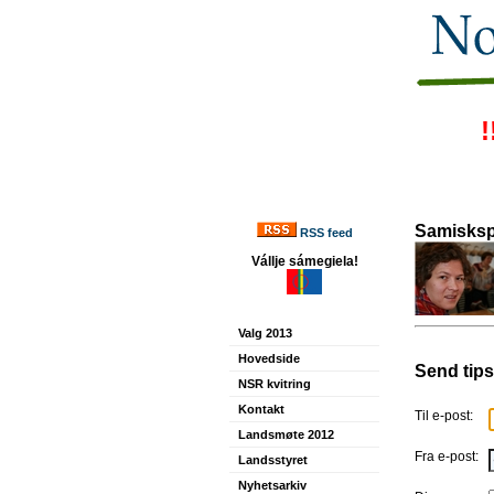
!
Samisksp
RSS feed
Vállje sámegiela!
Valg 2013
Hovedside
Send tips
NSR kvitring
Kontakt
Til e-post:
Landsmøte 2012
Fra e-post:
Landsstyret
Nyhetsarkiv