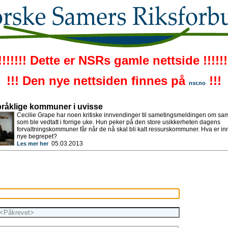
!!!!!!! Dette er NSRs gamle nettside !!!!!!
!!! Den nye nettsiden finnes på
!!!
nsr.no
råklige kommuner i uvisse
Cecilie Grape har noen kritiske innvendinger til sametingsmeldingen om sam
som ble vedtatt i forrige uke. Hun peker på den store usikkerheten dagens
forvaltningskommuner får når de nå skal bli kalt ressurskommuner. Hva er inn
nye begrepet?
05.03.2013
Les mer her