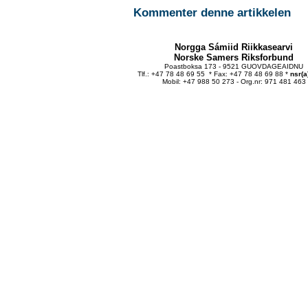
Kommenter denne artikkelen
Norgga Sámiid Riikkasearvi
Norske Samers Riksforbund
Poastboksa 173 - 9521 GUOVDAGEAIDNU
Tlf.: +47 78 48 69 55 * Fax: +47 78 48 69 88 *
nsr(a
Mobil: +47 988 50 273 - Org.nr: 971 481 463