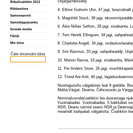
Unjárga/Nesseby
Riikačoahkkin 2012
Riikkastivra
4. Ellinor Guttorm Utsi, 47 jagi, boazodoalli
Samesearvvit
5. Magnhild Stock, 38 jagi, ekonomiijaráđ
Samediggejoavku
6. Áike Niillas Selfors, 28 jagi, studeanta, 
Sosiale media
7. Tom Henrik Ellingsen, 34 jagi, oahpahea
Fáttát
8. Charlotte Angell, 34 jagi, ovdaskuvlaoah
Min birra
9. Sini Rasmus, 33 jagi, oahpaheaddji, Unj
Čále ohcansáni dása
10. Marion Ravna, 19 jagi, studeantta, Má
11. Per Anders Store, 26 jagi, musihkkaped
12. Trond Are Anti, 40 jagi, lágádusdoaim
Nuortaguovllu válgabiires leat 9 gieldda: B
Mátta-Várjjat, Deatnu, Čáhcesuolu ja Várgg
Nominašuvndačoahkkin lea duorastaga njukč
Vuotnabađas. Vuotnabađas. 5 báikkálaš se
NSR, Deanu sámiid searvi NSR ja Deatnogátt
mearridit loahpalaš válgalistta. Čoahkkin l