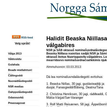
Halidit Beaska Niillas
RSS-feed
Velg språk!
válgabires
NSR ja SÁB oktasaš nominašuvdnalávdegodd
Beaska Niillasa vuosttas sadjái NSR ja Sám
Válga 2013
oktasaš listtus Nuortaguovllu válgabiires. Lo
Váldosiidu
mearriduvvo nominašuvdnačoahkkimis njuk
Gulahala
Almmuhuvvon: 03.03.2013
Boađe miellahttun!
Čállingoddi
Dá lea nominašuvndalávdegotti evttohus:
Nuoraidlávdegoddi
1. Beaska Niillas, 30 jagi, guolásteaddji ja
NSR medias
duojár, Fanasgieddi/Båteng, Deatnu/Tana
Oahppolávdegoddi
2. Christina Henriksen, 30 jagi, ráđđeaddi, 
Mátta-Várjjat/Sør-Varanger
Ođasvuorká
Preassagovat
3. Rolf Matti Reisænen, 58 jagi, Áppešborri