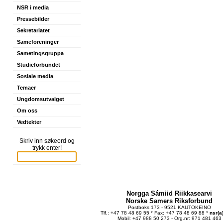
NSR i media
Pressebilder
Sekretariatet
Sameforeninger
Sametingsgruppa
Studieforbundet
Sosiale media
Temaer
Ungdomsutvalget
Om oss
Vedtekter
Skriv inn søkeord og
trykk enter!
Norgga Sámiid Riikkasearvi
Norske Samers Riksforbund
Postboks 173 - 9521 KAUTOKEINO
Tlf.: +47 78 48 69 55 * Fax: +47 78 48 69 88 *
nsr(a
Mobil: +47 988 50 273 - Org.nr: 971 481 463