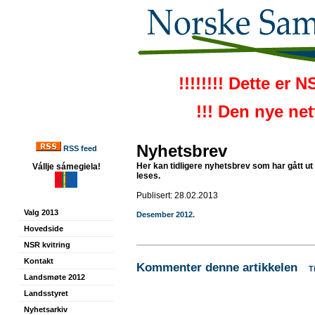
!!!!!!!! Dette er 
!!! Den nye ne
Nyhetsbrev
RSS feed
Her kan tidligere nyhetsbrev som har gått u
Vállje sámegiela!
leses.
Publisert: 28.02.2013
Valg 2013
Desember 2012.
Hovedside
NSR kvitring
Kontakt
Kommenter denne artikkelen
T
Landsmøte 2012
Landsstyret
Nyhetsarkiv