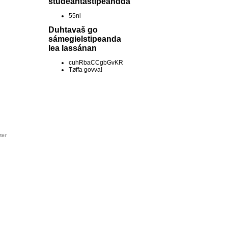
studeantastipeandda
55nl
Duhtavaš go
sámegielstipeanda
lea lassánan
cuhRbaCCgbGvKR
Tøffa govva!
ter