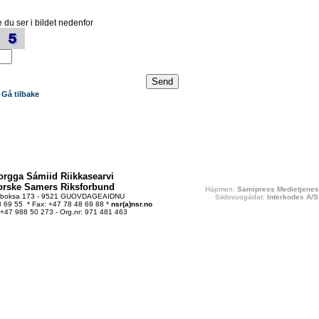
 du ser i bildet nedenfor
Gå tilbake
orgga Sámiid Riikkasearvi
orske Samers Riksforbund
Hápmen:
Samipress Medietjenes
tboksa 173 - 9521 GUOVDAGEAIDNU
Siidovuogádat:
Interkodex A/S
48 69 55 * Fax: +47 78 48 69 88 *
nsr(a)nsr.no
 +47 988 50 273 - Org.nr: 971 481 463