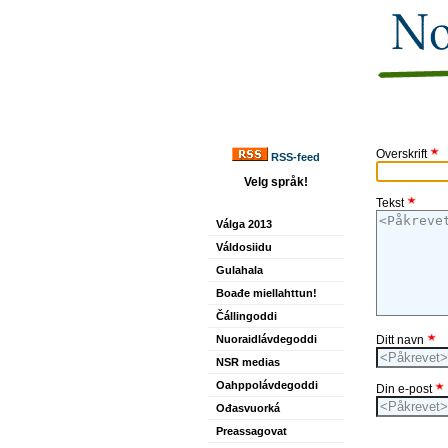
Overskrift
RSS-feed
Velg språk!
Tekst
Válga 2013
Váldosiidu
Gulahala
Boađe miellahttun!
Čállingoddi
Nuoraidlávdegoddi
Ditt navn
NSR medias
Oahppolávdegoddi
Din e-post
Ođasvuorká
Preassagovat