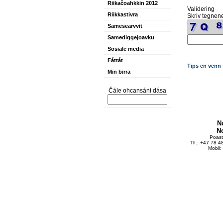
Riikačoahkkin 2012
Validering
Riikkastivra
Skriv tegnene
Samesearvvit
Samediggejoavku
Sosiale media
Fáttát
Tips en venn
Min birra
Čále ohcansáni dása
N
N
Poas
Tlf.: +47 78 
Mobil: