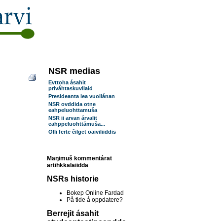
NSR medias
Evttoha ásahit
priváhtaskuvllaid
Presideanta lea vuollánan
NSR ovddida otne
eahpeluohttamuša
NSR ii arvan árvalit
eahppeluohttámuša...
Olli ferte čilget oaiviliiddis
Maŋimuš kommentárat
artihkkalaiidda
NSRs historie
Bokep Online Fardad
På tide å oppdatere?
Berrejit ásahit